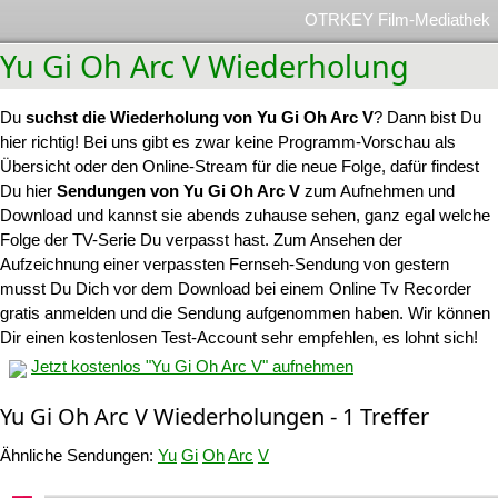
OTRKEY Film-Mediathek
Yu Gi Oh Arc V Wiederholung
Du
suchst die Wiederholung von Yu Gi Oh Arc V
? Dann bist Du
hier richtig! Bei uns gibt es zwar keine Programm-Vorschau als
Übersicht oder den Online-Stream für die neue Folge, dafür findest
Du hier
Sendungen von Yu Gi Oh Arc V
zum Aufnehmen und
Download und kannst sie abends zuhause sehen, ganz egal welche
Folge der TV-Serie Du verpasst hast. Zum Ansehen der
Aufzeichnung einer verpassten Fernseh-Sendung von gestern
musst Du Dich vor dem Download bei einem Online Tv Recorder
gratis anmelden und die Sendung aufgenommen haben. Wir können
Dir einen kostenlosen Test-Account sehr empfehlen, es lohnt sich!
Jetzt kostenlos "Yu Gi Oh Arc V" aufnehmen
Yu Gi Oh Arc V Wiederholungen - 1 Treffer
Ähnliche Sendungen:
Yu
Gi
Oh
Arc
V