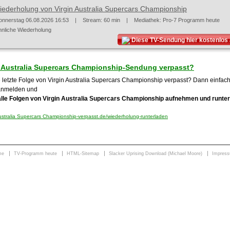
iederholung von Virgin Australia Supercars Championship
onnerstag 06.08.2026 16:53
| Stream: 60 min | Mediathek:
Pro-7 Programm heute
hnliche Wiederholung
Diese TV-Sendung hier kostenlo
n Australia Supercars Championship-Sendung verpasst?
 letzte Folge von Virgin Australia Supercars Championship verpasst? Dann einfach 
anmelden und
alle Folgen von Virgin Australia Supercars Championship aufnehmen und runte
ustralia Supercars Championship-verpasst.de/wiederholung-runterladen
me
TV-Programm heute
HTML-Sitemap
Slacker Uprising Download (Michael Moore)
Impres