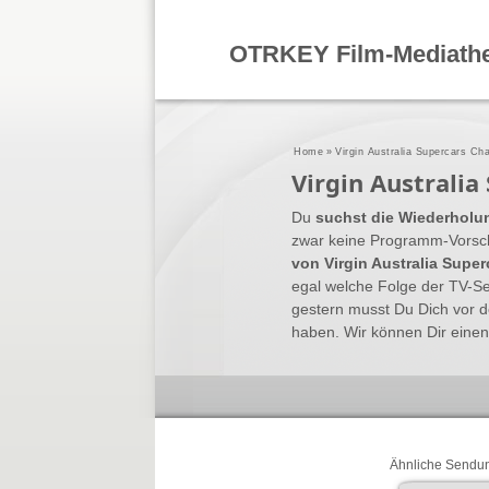
OTRKEY Film-Mediath
Home
»
Virgin Australia Supercars C
Virgin Australi
Du
suchst die Wiederholu
zwar keine Programm-Vorscha
von Virgin Australia Supe
egal welche Folge der TV-S
gestern musst Du Dich vor
haben. Wir können Dir einen
Ähnliche Sendu