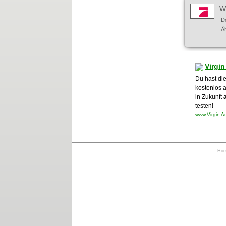
W
D
Ä
Virgi
Du hast die
kostenlos 
in Zukunft
testen!
www.Virgin A
Ho
https://otrkey.com