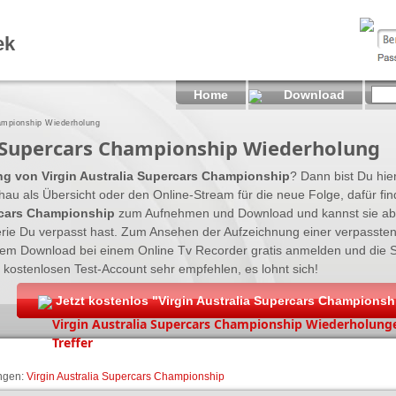
ek
Home
Download
hampionship Wiederholung
a Supercars Championship Wiederholung
ng von Virgin Australia Supercars Championship
? Dann bist Du hier
u als Übersicht oder den Online-Stream für die neue Folge, dafür fin
rcars Championship
zum Aufnehmen und Download und kannst sie ab
erie Du verpasst hast. Zum Ansehen der Aufzeichnung einer verpasst
 dem Download bei einem Online Tv Recorder gratis anmelden und di
 kostenlosen Test-Account sehr empfehlen, es lohnt sich!
Jetzt kostenlos "Virgin Australia Supercars Champions
Virgin Australia Supercars Championship Wiederholunge
Treffer
ngen:
Virgin
Australia
Supercars
Championship