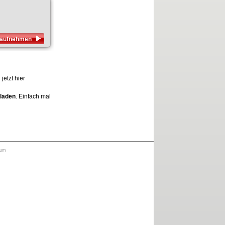
s aufnehmen
jetzt hier
rladen
. Einfach mal
sum