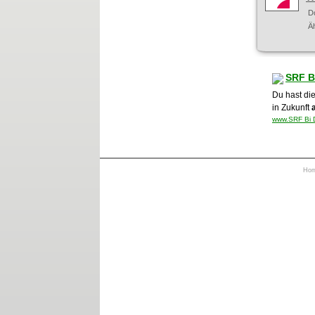
D
Ä
SRF B
Du hast di
in Zukunft
www.SRF Bi D
Ho
https://otrkey.com