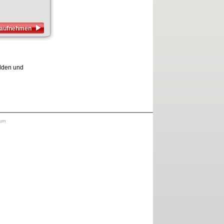
s aufnehmen
elden und
sum