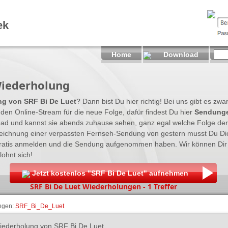
ek
Home
Download
Wiederholung
ng von SRF Bi De Luet
? Dann bist Du hier richtig! Bei uns gibt es z
 den Online-Stream für die neue Folge, dafür findest Du hier
Sendunge
 und kannst sie abends zuhause sehen, ganz egal welche Folge der
eichnung einer verpassten Fernseh-Sendung von gestern musst Du Di
ratis anmelden und die Sendung aufgenommen haben. Wir können Dir 
ohnt sich!
Jetzt kostenlos "SRF Bi De Luet" aufnehmen
SRF Bi De Luet Wiederholungen - 1 Treffer
ngen:
SRF_Bi_De_Luet
iederholung von SRF Bi De Luet