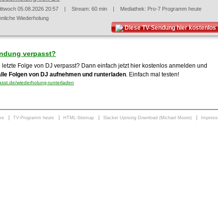
ittwoch 05.08.2026 20:57
| Stream: 60 min | Mediathek:
Pro-7 Programm heute
hnliche Wiederholung
Diese TV-Sendung hier kostenlo
ndung verpasst?
 letzte Folge von DJ verpasst? Dann einfach jetzt hier kostenlos anmelden und
alle Folgen von DJ aufnehmen und runterladen
. Einfach mal testen!
sst.de/wiederholung-runterladen
me
TV-Programm heute
HTML-Sitemap
Slacker Uprising Download (Michael Moore)
Impres