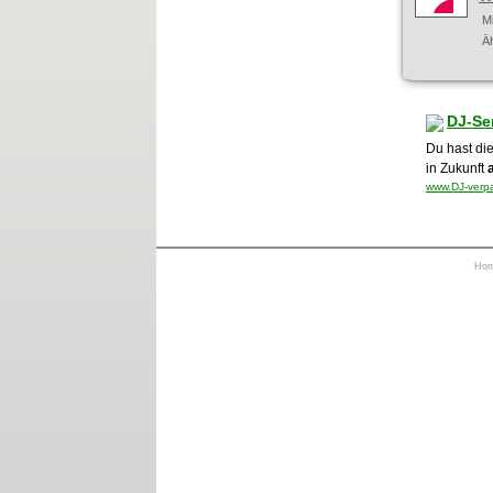
M
Ä
DJ-Se
Du hast die
in Zukunft
www.DJ-verpa
Ho
https://otrkey.com