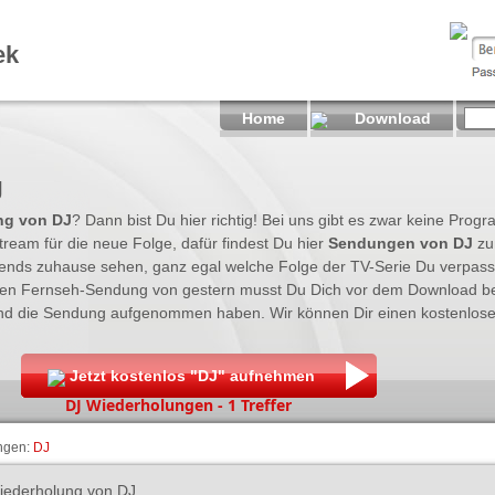
ek
Home
Download
g
ng von DJ
? Dann bist Du hier richtig! Bei uns gibt es zwar keine Pro
ream für die neue Folge, dafür findest Du hier
Sendungen von DJ
zu
ends zuhause sehen, ganz egal welche Folge der TV-Serie Du verpass
ten Fernseh-Sendung von gestern musst Du Dich vor dem Download be
nd die Sendung aufgenommen haben. Wir können Dir einen kostenlose
Jetzt kostenlos "DJ" aufnehmen
DJ Wiederholungen - 1 Treffer
ngen:
DJ
iederholung von DJ