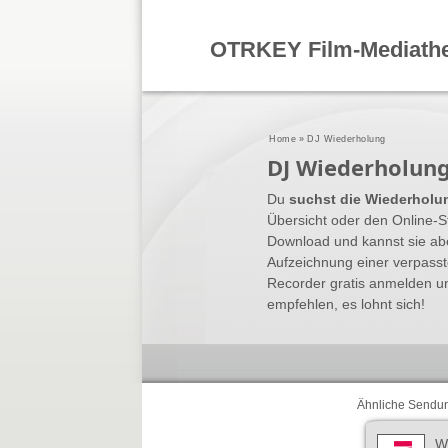
OTRKEY Film-Mediath
Home
»
DJ Wiederholung
DJ Wiederholun
Du
suchst die Wiederholu
Übersicht oder den Online-St
Download und kannst sie ab
Aufzeichnung einer verpass
Recorder gratis anmelden u
empfehlen, es lohnt sich!
Ähnliche Sendu
W