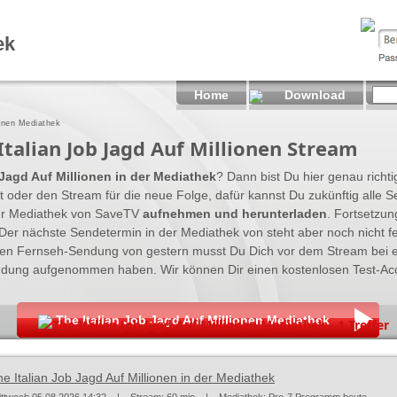
ek
Home
Download
ionen Mediathek
talian Job Jagd Auf Millionen Stream
 Jagd Auf Millionen in der Mediathek
? Dann bist Du hier genau richti
 oder den Stream für die neue Folge, dafür kannst Du zukünftig alle S
 der Mediathek von SaveTV
aufnehmen und herunterladen
. Fortsetzun
Der nächste Sendetermin in der Mediathek von steht aber noch nicht 
ten Fernseh-Sendung von gestern musst Du Dich vor dem Stream bei 
ndung aufgenommen haben. Wir können Dir einen kostenlosen Test-Ac
The Italian Job Jagd Auf Millionen Mediathek
The Italian Job Jagd Auf Millionen Mediathek - 1 Treffer
e Italian Job Jagd Auf Millionen in der Mediathek