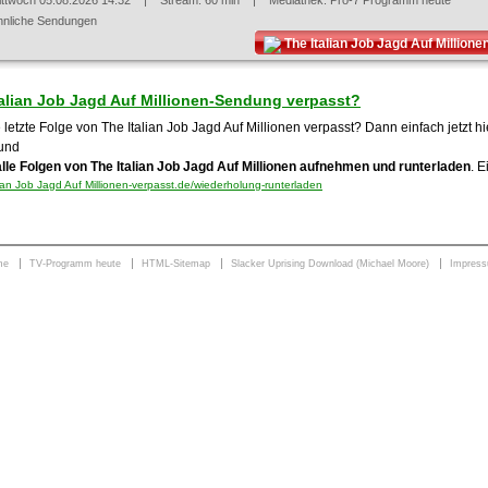
ittwoch 05.08.2026 14:32
| Stream: 60 min | Mediathek:
Pro-7 Programm heute
hnliche Sendungen
The Italian Job Jagd Auf Million
talian Job Jagd Auf Millionen-Sendung verpasst?
 letzte Folge von The Italian Job Jagd Auf Millionen verpasst? Dann einfach jetzt hi
und
alle Folgen von The Italian Job Jagd Auf Millionen aufnehmen und runterladen
. E
ian Job Jagd Auf Millionen-verpasst.de/wiederholung-runterladen
me
TV-Programm heute
HTML-Sitemap
Slacker Uprising Download (Michael Moore)
Impres