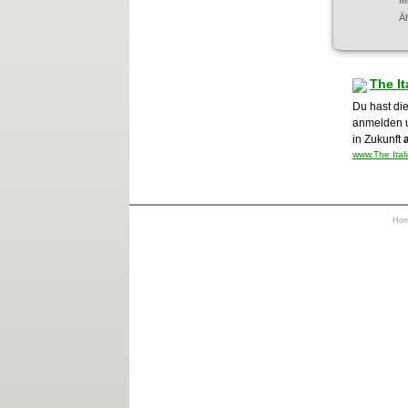
M
Ä
The I
Du hast die
anmelden 
in Zukunft
www.The Ital
Ho
https://otrkey.com