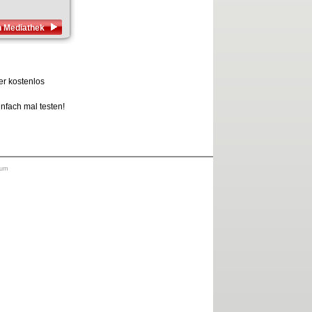
en Mediathek
er kostenlos
infach mal testen!
sum