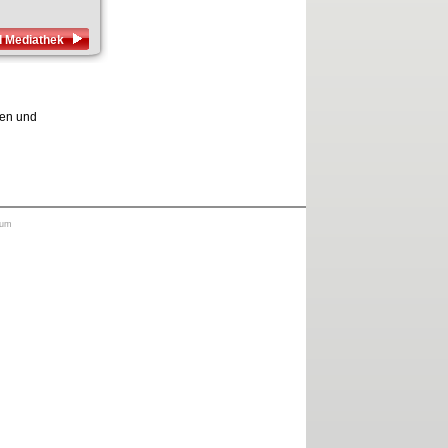
d Mediathek
den und
sum