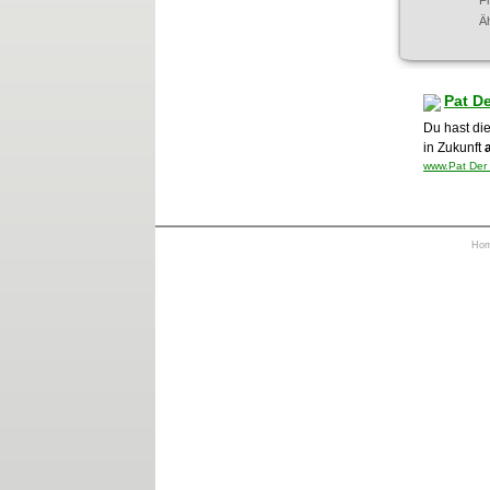
F
Ä
Pat D
Du hast di
in Zukunft
www.Pat Der 
Ho
https://otrkey.com