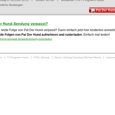
reitag 07.08.2026 18:13
| Stream: 60 min | Mediathek:
Pro-7 Programm heute
hnliche Sendungen
Pat Der Hun
er Hund-Sendung verpasst?
e letzte Folge von Pat Der Hund verpasst? Dann einfach jetzt hier kostenlos anmel
alle Folgen von Pat Der Hund aufnehmen und runterladen
. Einfach mal testen!
Hund-verpasst.de/wiederholung-runterladen
me
TV-Programm heute
HTML-Sitemap
Slacker Uprising Download (Michael Moore)
Impres