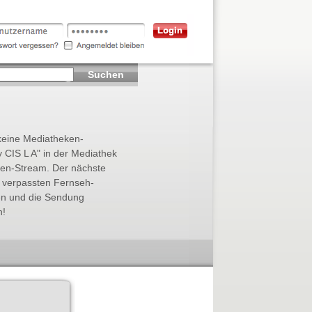
Suchen
 keine Mediatheken-
 CIS L A" in der Mediathek
eken-Stream. Der nächste
r verpassten Fernseh-
en und die Sendung
h!