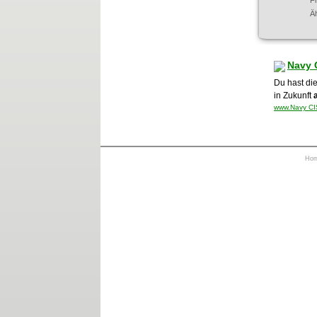
F
Ä
Navy 
Du hast die
in Zukunft
www.Navy CIS
Ho
https://otrkey.com