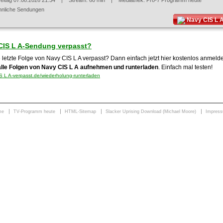
reitag 07.08.2026 21:34
| Stream: 60 min | Mediathek:
Pro-7 Programm heute
hnliche Sendungen
Navy CIS L 
CIS L A-Sendung verpasst?
 letzte Folge von Navy CIS L A verpasst? Dann einfach jetzt hier kostenlos anmeld
alle Folgen von Navy CIS L A aufnehmen und runterladen
. Einfach mal testen!
 L A-verpasst.de/wiederholung-runterladen
me
TV-Programm heute
HTML-Sitemap
Slacker Uprising Download (Michael Moore)
Impres