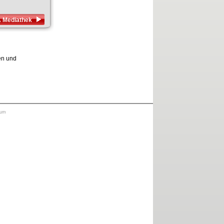
A Mediathek
en und
sum