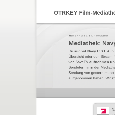
OTRKEY Film-Mediath
Home
»
Navy CIS L A Mediathek
Mediathek: Navy
Du
suchst Navy CIS L A in
Übersicht oder den Stream f
von SaveTV
aufnehmen un
Sendetermin in der Mediathe
Sendung von gestern musst 
aufgenommen haben. Wir kön
N