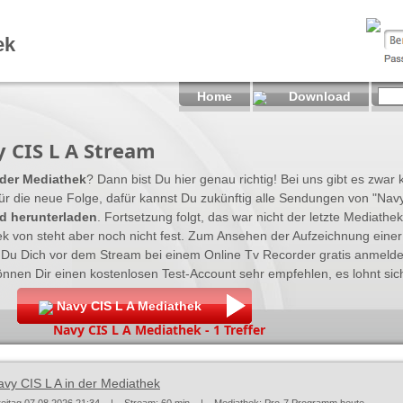
ek
Home
Download
 CIS L A Stream
 der Mediathek
? Dann bist Du hier genau richtig! Bei uns gibt es zwar
ür die neue Folge, dafür kannst Du zukünftig alle Sendungen von "Navy
d herunterladen
. Fortsetzung folgt, das war nicht der letzte Mediath
k von steht aber noch nicht fest. Zum Ansehen der Aufzeichnung eine
Du Dich vor dem Stream bei einem Online Tv Recorder gratis anmeld
nen Dir einen kostenlosen Test-Account sehr empfehlen, es lohnt sic
Navy CIS L A Mediathek
Navy CIS L A Mediathek - 1 Treffer
avy CIS L A in der Mediathek