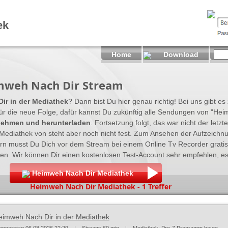
ek
Home
Download
mweh Nach Dir Stream
ir in der Mediathek
? Dann bist Du hier genau richtig! Bei uns gibt e
ür die neue Folge, dafür kannst Du zukünftig alle Sendungen von "Hei
nehmen und herunterladen
. Fortsetzung folgt, das war nicht der let
Mediathek von steht aber noch nicht fest. Zum Ansehen der Aufzeichn
n musst Du Dich vor dem Stream bei einem Online Tv Recorder grati
 Wir können Dir einen kostenlosen Test-Account sehr empfehlen, es 
Heimweh Nach Dir Mediathek
Heimweh Nach Dir Mediathek - 1 Treffer
eimweh Nach Dir in der Mediathek