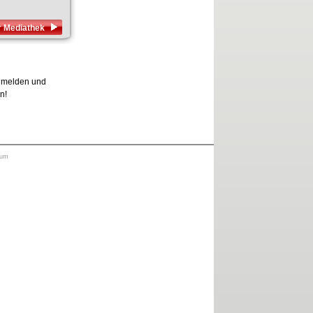
 Mediathek
anmelden und
n!
sum