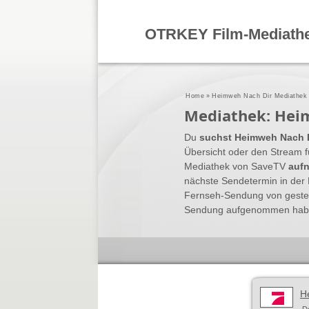
OTRKEY Film-Mediath
Home
»
Heimweh Nach Dir Mediathek
Mediathek: Hei
Du
suchst Heimweh Nach D
Übersicht oder den Stream f
Mediathek von SaveTV
auf
nächste Sendetermin in der 
Fernseh-Sendung von gester
Sendung aufgenommen haben.
H