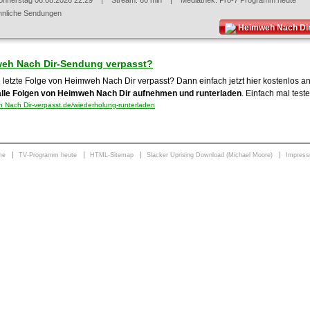
onnerstag 06.08.2026 22:29
| Stream: 60 min | Mediathek:
Pro-7 Programm heute
hnliche Sendungen
Heimweh Nach Dir
eh Nach Dir-Sendung verpasst?
e letzte Folge von Heimweh Nach Dir verpasst? Dann einfach jetzt hier kostenlos 
alle Folgen von Heimweh Nach Dir aufnehmen und runterladen
. Einfach mal teste
Nach Dir-verpasst.de/wiederholung-runterladen
me
TV-Programm heute
HTML-Sitemap
Slacker Uprising Download (Michael Moore)
Impres