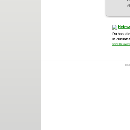
D
Ä
Heimw
Du hast di
in Zukunft
www.Heimweh 
Ho
https://otrkey.com