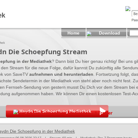
ek
Home
Download
thek
dn Die Schoepfung Stream
epfung in der Mediathek
? Dann bist Du hier genau richtig! Bei uns g
den Stream für die neue Folge, dafür kannst Du zukünftig alle Sendu
hek von SaveTV
aufnehmen und herunterladen
. Fortsetzung folgt, das
chste Sendetermin in der Mediathek von steht aber noch nicht fest. 
ten Fernseh-Sendung von gestern musst Du Dich vor dem Stream bei 
ndung aufgenommen haben. Wir können Dir einen kostenlosen Test-Ac
Haydn Die Schoepfung Mediathek
Haydn Die Schoepfung Mediathek - 1 Treffer
aydn Die Schoepfung in der Mediathek