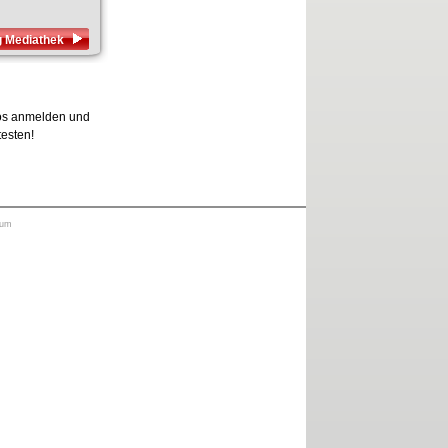
 Mediathek
los anmelden und
testen!
sum