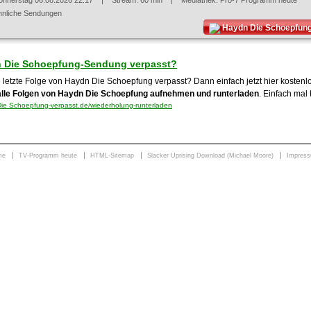
onnerstag 06.08.2026 22:17
| Stream: 60 min | Mediathek:
Pro-7 Programm heute
hnliche Sendungen
Haydn Die Schoepfung
 Die Schoepfung-Sendung verpasst?
e letzte Folge von Haydn Die Schoepfung verpasst? Dann einfach jetzt hier kosten
alle Folgen von Haydn Die Schoepfung aufnehmen und runterladen
. Einfach mal 
e Schoepfung-verpasst.de/wiederholung-runterladen
me
TV-Programm heute
HTML-Sitemap
Slacker Uprising Download (Michael Moore)
Impres