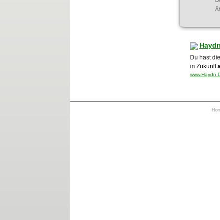
D
Ä
Haydn
Du hast di
in Zukunft
www.Haydn Di
Ho
https://otrkey.com