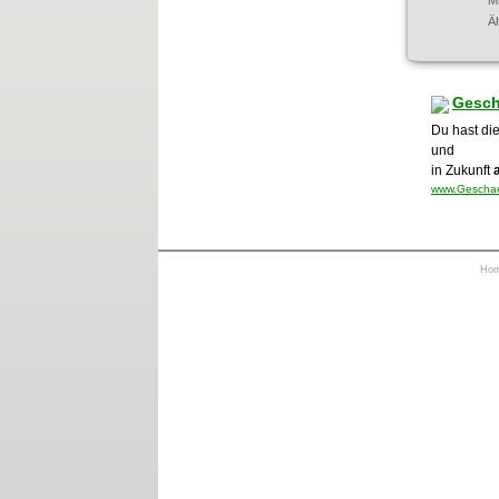
M
Ä
Gesch
Du hast die
und
in Zukunft
www.Geschaef
Ho
https://otrkey.com