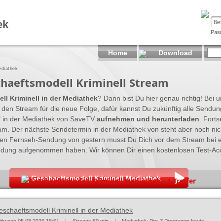
ek
Home
Download
ediathek
haeftsmodell Kriminell Stream
l Kriminell in der Mediathek
? Dann bist Du hier genau richtig! Bei u
den Stream für die neue Folge, dafür kannst Du zukünftig alle Sendu
l" in der Mediathek von SaveTV
aufnehmen und herunterladen
. Forts
am. Der nächste Sendetermin in der Mediathek von steht aber noch ni
ten Fernseh-Sendung von gestern musst Du Dich vor dem Stream bei 
ndung aufgenommen haben. Wir können Dir einen kostenlosen Test-Ac
Geschaeftsmodell Kriminell Mediathek
Geschaeftsmodell Kriminell Mediathek - 1 Treffer
eschaeftsmodell Kriminell in der Mediathek