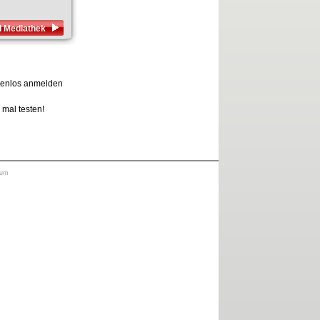
l Mediathek
stenlos anmelden
 mal testen!
sum