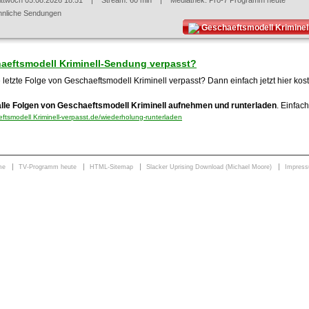
ittwoch 05.08.2026 18:51
| Stream: 60 min | Mediathek:
Pro-7 Programm heute
hnliche Sendungen
Geschaeftsmodell Kriminel
aeftsmodell Kriminell-Sendung verpasst?
 letzte Folge von Geschaeftsmodell Kriminell verpasst? Dann einfach jetzt hier ko
alle Folgen von Geschaeftsmodell Kriminell aufnehmen und runterladen
. Einfach
tsmodell Kriminell-verpasst.de/wiederholung-runterladen
me
TV-Programm heute
HTML-Sitemap
Slacker Uprising Download (Michael Moore)
Impres