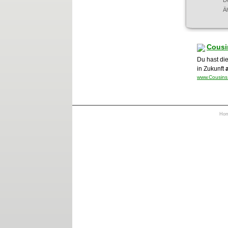
D
Ä
Cousi
Du hast di
in Zukunft
www.Cousins 
Ho
https://otrkey.com