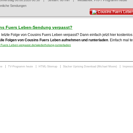
onnerstag 06.08.2026 00:30
| Stream: 60 min | Mediathek:
Pro-7 Programm heute
hnliche Sendungen
Cousins Fuers Lebe
ns Fuers Leben-Sendung verpasst?
e letzte Folge von Cousins Fuers Leben verpasst? Dann einfach jetzt hier kostenl
alle Folgen von Cousins Fuers Leben aufnehmen und runterladen
. Einfach mal te
Fuers Leben-verpasst.de/wiederholung-runterladen
me
TV-Programm heute
HTML-Sitemap
Slacker Uprising Download (Michael Moore)
Impres