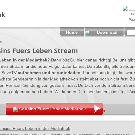
ek
Home
Download
ek
ins Fuers Leben Stream
Leben in der Mediathek
? Dann bist Du hier genau richtig! Bei uns gib
den Stream für die neue Folge, dafür kannst Du zukünftig alle Sendu
on SaveTV
aufnehmen und herunterladen
. Fortsetzung folgt, das war n
chste Sendetermin in der Mediathek von steht aber noch nicht fest. 
ten Fernseh-Sendung von gestern musst Du Dich vor dem Stream bei 
ndung aufgenommen haben. Wir können Dir einen kostenlosen Test-Ac
Cousins Fuers Leben Mediathek
Cousins Fuers Leben Mediathek - 1 Treffer
ousins Fuers Leben in der Mediathek