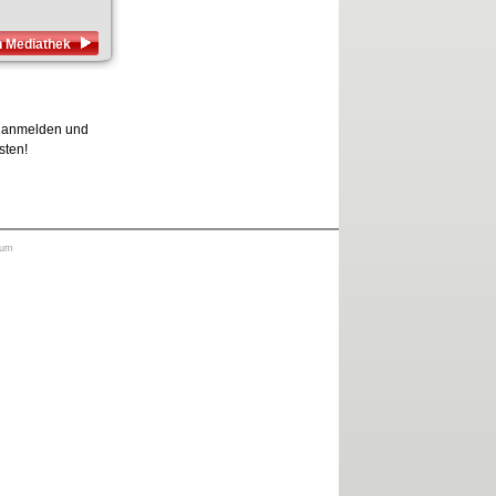
n Mediathek
os anmelden und
sten!
sum