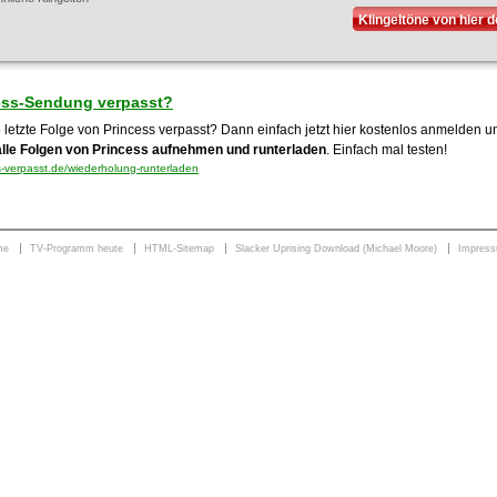
Klingeltöne von hier 
ess-Sendung verpasst?
 letzte Folge von Princess verpasst? Dann einfach jetzt hier kostenlos anmelden u
alle Folgen von Princess aufnehmen und runterladen
. Einfach mal testen!
-verpasst.de/wiederholung-runterladen
me
TV-Programm heute
HTML-Sitemap
Slacker Uprising Download (Michael Moore)
Impres