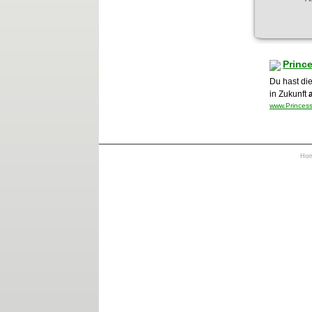
Princ
Du hast die
in Zukunft
www.Princess
Ho
https://otrkey.com