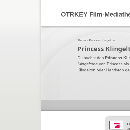
OTRKEY Film-Mediath
Home
»
Princess Klingelton
Princess Klinge
Du suchst den
Princess Kli
Klingeltöne
von Princess als
Klingelton oder Handyton ge
F
Äh