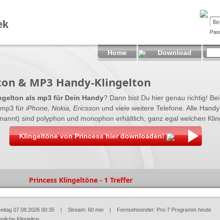
ek
Home
Download
lton & MP3 Handy-Klingelton
ngelton als mp3 für Dein Handy
? Dann bist Du hier genau richtig! Bei
 mp3 für
iPhone, Nokia, Ericsson
und viele weitere Telefone. Alle Handy
nannt) sind polyphon und monophon erhältlich, ganz egal welchen Klinge
Klingeltöne von Princess hier downloaden!
Princess Klingeltöne - 1 Treffer
reitag 07.08.2026 00:35
| Stream: 60 min | Fernsehsender:
Pro-7 Programm heute
nliche Klingelton