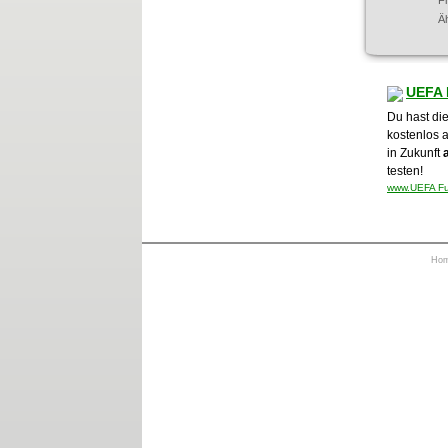
F
Ä
UEFA 
Du hast die
kostenlos 
in Zukunft
testen!
www.UEFA Fus
Ho
https://otrkey.com