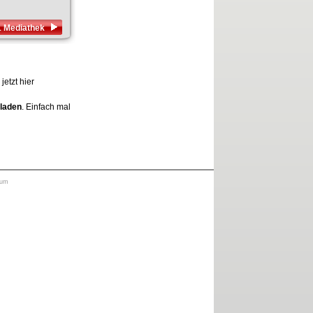
1 Mediathek
etzt hier
rladen
. Einfach mal
sum