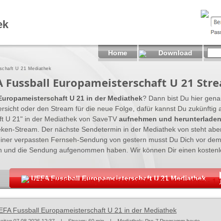
ek
Home
Download
schaft U 21 Mediathek
 Fussball Europameisterschaft U 21 Str
uropameisterschaft U 21 in der Mediathek
? Dann bist Du hier genau
sicht oder den Stream für die neue Folge, dafür kannst Du zukünftig
ft U 21" in der Mediathek von SaveTV
aufnehmen und herunterlade
heken-Stream. Der nächste Sendetermin in der Mediathek von steht aber
iner verpassten Fernseh-Sendung von gestern musst Du Dich vor dem
n und die Sendung aufgenommen haben. Wir können Dir einen kostenl
UEFA Fussball Europameisterschaft U 21 Mediathek
UEFA Fussball Europameisterschaft U 21 Mediathek - 1 T
EFA Fussball Europameisterschaft U 21 in der Mediathek