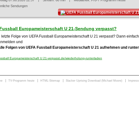
reitag 07.08.2026 12:37
| Stream: 60 min | Mediathek:
Pro-7 Programm heute
hnliche Sendungen
UEFA Fussball Europameisterschaft U 2
Fussball Europameisterschaft U 21-Sendung verpasst?
 letzte Folge von UEFA Fussball Europameisterschaft U 21 verpasst? Dann einfach j
anmelden und
alle Folgen von UEFA Fussball Europameisterschaft U 21 aufnehmen und runte
sball Europameisterschaft U 21-verpasst.de/wiederholung-runterladen
me
TV-Programm heute
HTML-Sitemap
Slacker Uprising Download (Michael Moore)
Impres