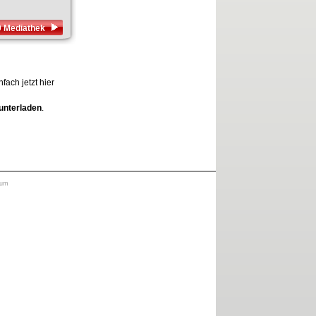
9 Mediathek
ach jetzt hier
unterladen
.
sum