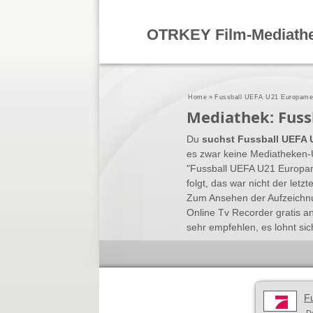
OTRKEY Film-Mediath
Home
»
Fussball UEFA U21 Europamei
Mediathek: Fuss
Du
suchst Fussball UEFA 
es zwar keine Mediatheken-Ü
"Fussball UEFA U21 Europam
folgt, das war nicht der let
Zum Ansehen der Aufzeichnu
Online Tv Recorder gratis 
sehr empfehlen, es lohnt sic
F