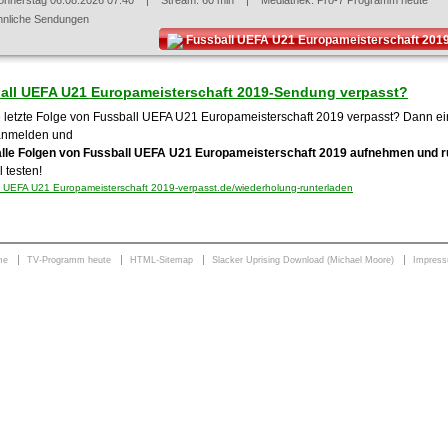
onnerstag 06.08.2026 07:40
| Stream: 60 min | Mediathek:
Pro-7 Programm heute
hnliche Sendungen
Fussball UEFA U21 Europameisterschaft 201
all UEFA U21 Europameisterschaft 2019-Sendung verpasst?
e letzte Folge von Fussball UEFA U21 Europameisterschaft 2019 verpasst? Dann einf
anmelden und
alle Folgen von Fussball UEFA U21 Europameisterschaft 2019 aufnehmen und r
 testen!
 UEFA U21 Europameisterschaft 2019-verpasst.de/wiederholung-runterladen
me
TV-Programm heute
HTML-Sitemap
Slacker Uprising Download (Michael Moore)
Impres