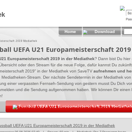
ek
Home
Download
sterschaft 2019 Mediathek
ball UEFA U21 Europameisterschaft 2019
U21 Europameisterschaft 2019 in der Mediathek
? Dann bist Du hier 
bersicht oder den Stream für die neue Folge, dafür kannst Du zukünf
eisterschaft 2019" in der Mediathek von SaveTV
aufnehmen und her
zte Mediatheken-Stream. Der nächste Sendetermin in der Mediathek von s
ng einer verpassten Fernseh-Sendung von gestern musst Du Dich vo
anmelden und die Sendung aufgenommen haben. Wir können Dir einen 
h!
Fussball UEFA U21 Europameisterschaft 2019 Mediathe
Fussball UEFA U21 Europameisterschaft 2019 Mediathek -
ussball UEFA U21 Europameisterschaft 2019 in der Mediathek