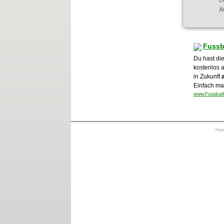
D
Ä
Fussb
Du hast di
kostenlos 
in Zukunft
Einfach mal
www.Fussball
Ho
https://otrkey.com