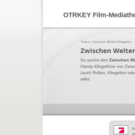
OTRKEY Film-Mediath
Home
»
Zwischen Welten Klingelton
Zwischen Welten
Du suchst den
Zwischen We
Handy-Klingeltöne
von Zwisc
(auch Rufton, Klingelton od
willst.
D
Äh