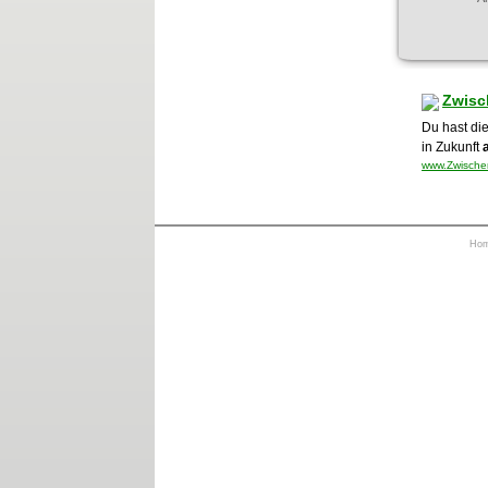
Zwisc
Du hast di
in Zukunft
www.Zwischen
Ho
https://otrkey.com