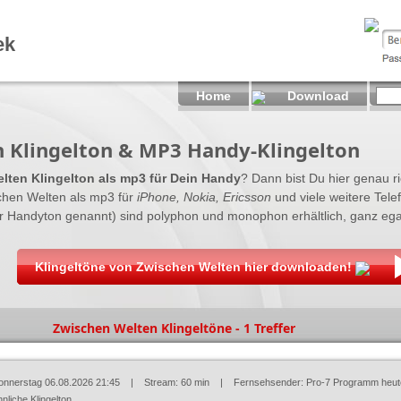
ek
Home
Download
 Klingelton & MP3 Handy-Klingelton
lten Klingelton als mp3 für Dein Handy
? Dann bist Du hier genau ric
hen Welten als mp3 für
iPhone, Nokia, Ericsson
und viele weitere Tele
er Handyton genannt) sind polyphon und monophon erhältlich, ganz ega
Klingeltöne von Zwischen Welten hier downloaden!
Zwischen Welten Klingeltöne - 1 Treffer
onnerstag 06.08.2026 21:45
| Stream: 60 min | Fernsehsender:
Pro-7 Programm heut
nliche Klingelton