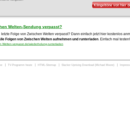
Klingeltöne von hier 
hen Welten-Sendung verpasst?
e letzte Folge von Zwischen Welten verpasst? Dann einfach jetzt hier kostenlos a
alle Folgen von Zwischen Welten aufnehmen und runterladen
. Einfach mal testen!
 Welten-verpasst.de/wiederholung-runterladen
me
TV-Programm heute
HTML-Sitemap
Slacker Uprising Download (Michael Moore)
Impres