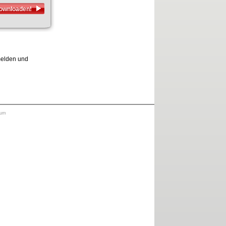
downloaden!
nmelden und
sum