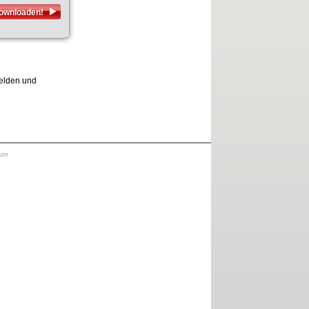
downloaden!
melden und
sum