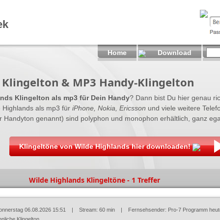
ek
Home
Download
 Klingelton & MP3 Handy-Klingelton
nds Klingelton als mp3 für Dein Handy
? Dann bist Du hier genau rich
 Highlands als mp3 für
iPhone, Nokia, Ericsson
und viele weitere Telef
er Handyton genannt) sind polyphon und monophon erhältlich, ganz ega
Klingeltöne von Wilde Highlands hier downloaden!
Wilde Highlands Klingeltöne - 1 Treffer
onnerstag 06.08.2026 15:51
| Stream: 60 min | Fernsehsender:
Pro-7 Programm heut
nliche Klingelton