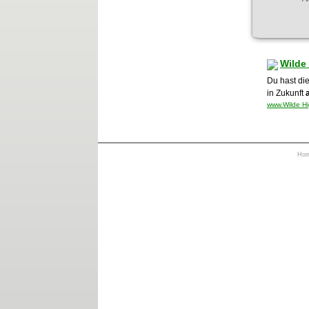
Wilde
Du hast di
in Zukunft
www.Wilde Hi
Ho
https://otrkey.com