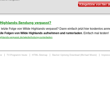
Klingeltöne von hier 
 Highlands-Sendung verpasst?
e letzte Folge von Wilde Highlands verpasst? Dann einfach jetzt hier kostenlos an
alle Folgen von Wilde Highlands aufnehmen und runterladen
. Einfach mal testen!
ghlands-verpasst.de/wiederholung-runterladen
me
TV-Programm heute
HTML-Sitemap
Slacker Uprising Download (Michael Moore)
Impres