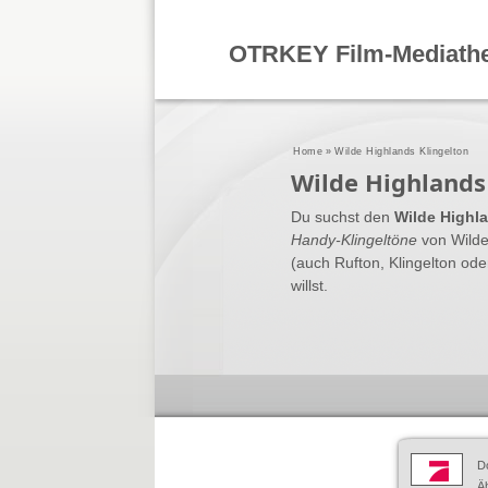
OTRKEY Film-Mediath
Home
»
Wilde Highlands Klingelton
Wilde Highlands
Du suchst den
Wilde Highla
Handy-Klingeltöne
von Wilde
(auch Rufton, Klingelton od
willst.
D
Äh