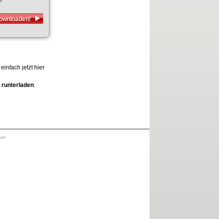
e
downloaden!
infach jetzt hier
 runterladen
.
sum