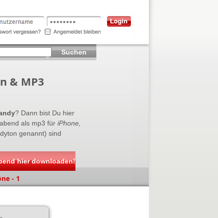
Suchen
on & MP3
Handy
? Dann bist Du hier
rabend als mp3 für
iPhone,
ndyton genannt) sind
abend hier downloaden!
ne - 1