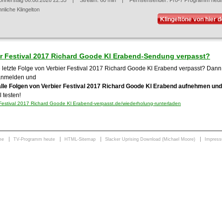
onnerstag 06.08.2026 22:35
| Stream: 60 min | Fernsehsender:
Pro-7 Programm heut
nliche Klingelton
Klingeltöne von hier 
er Festival 2017 Richard Goode Kl Erabend-Sendung verpasst?
 letzte Folge von Verbier Festival 2017 Richard Goode Kl Erabend verpasst? Dann e
anmelden und
alle Folgen von Verbier Festival 2017 Richard Goode Kl Erabend aufnehmen und
 testen!
Festival 2017 Richard Goode Kl Erabend-verpasst.de/wiederholung-runterladen
me
TV-Programm heute
HTML-Sitemap
Slacker Uprising Download (Michael Moore)
Impres