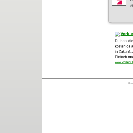
D
Äh
Verbi
Du hast die
kostenlos 
in Zukunft
Einfach mal
www.Verbier 
Ho
https://otrkey.com