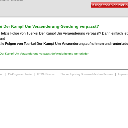
Klingeltöne von hier 
ei Der Kampf Um Veraenderung-Sendung verpasst?
e letzte Folge von Tuerkei Der Kampf Um Veraenderung verpasst? Dann einfach jetz
und
alle Folgen von Tuerkei Der Kampf Um Veraenderung aufnehmen und runterlad
Der Kampf Um Veraenderung-verpasst.de/wiederholung-runterladen
me
TV-Programm heute
HTML-Sitemap
Slacker Uprising Download (Michael Moore)
Impres