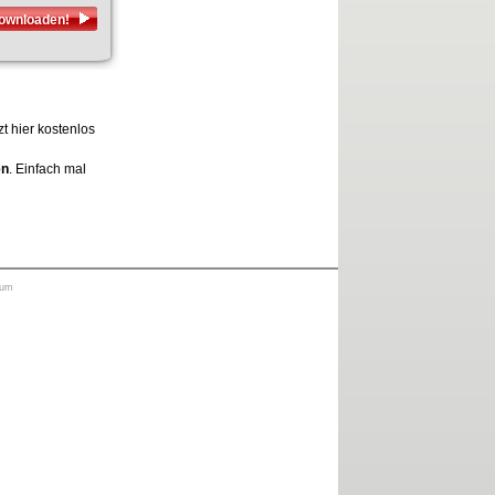
downloaden!
t hier kostenlos
en
. Einfach mal
sum