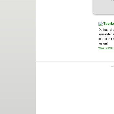
Tuerk
Du hast di
anmelden 
in Zukunft
testen!
www.Tuerkei 
Ho
https://otrkey.com