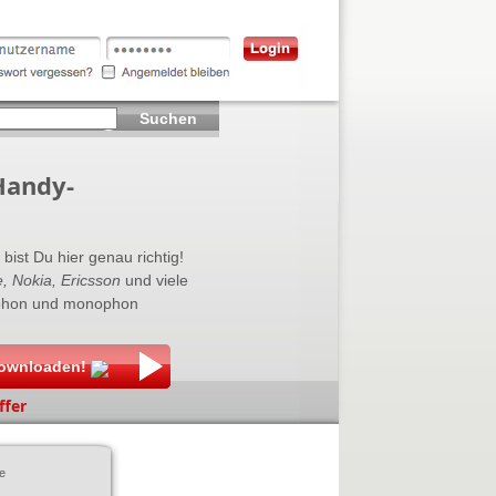
Suchen
Handy-
bist Du hier genau richtig!
, Nokia, Ericsson
und viele
lyphon und monophon
downloaden!
ffer
e