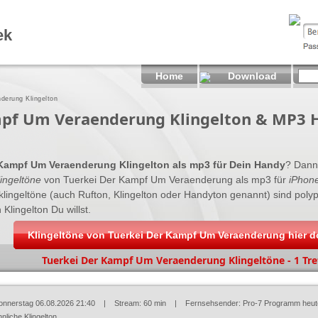
ek
Home
Download
derung Klingelton
mpf Um Veraenderung Klingelton & MP3 
 Kampf Um Veraenderung Klingelton als mp3 für Dein Handy
? Dann 
ingeltöne
von Tuerkei Der Kampf Um Veraenderung als mp3 für
iPhone
yklingeltöne (auch Rufton, Klingelton oder Handyton genannt) sind po
 Klingelton Du willst.
Klingeltöne von Tuerkei Der Kampf Um Veraenderung hier 
Tuerkei Der Kampf Um Veraenderung Klingeltöne - 1 Tre
onnerstag 06.08.2026 21:40
| Stream: 60 min | Fernsehsender:
Pro-7 Programm heut
nliche Klingelton