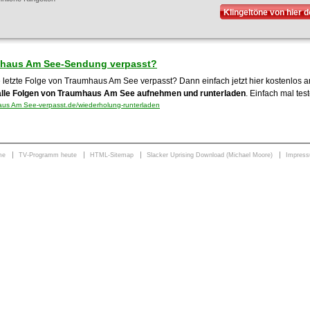
Klingeltöne von hier 
haus Am See-Sendung verpasst?
e letzte Folge von Traumhaus Am See verpasst? Dann einfach jetzt hier kostenlos
alle Folgen von Traumhaus Am See aufnehmen und runterladen
. Einfach mal tes
us Am See-verpasst.de/wiederholung-runterladen
me
TV-Programm heute
HTML-Sitemap
Slacker Uprising Download (Michael Moore)
Impres