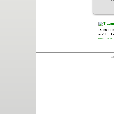
Traum
Du hast di
in Zukunft
www.Traumha
Ho
https://otrkey.com