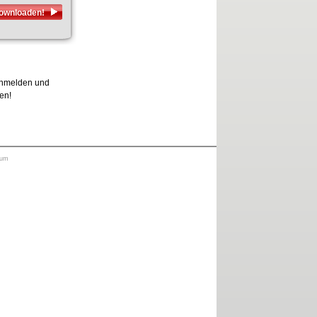
downloaden!
 anmelden und
ten!
sum