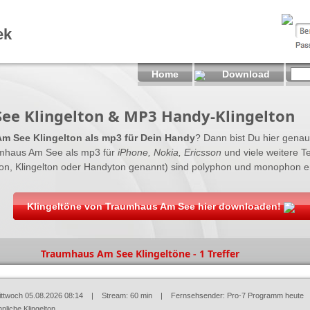
ek
Home
Download
ee Klingelton & MP3 Handy-Klingelton
m See Klingelton als mp3 für Dein Handy
? Dann bist Du hier genau r
mhaus Am See als mp3 für
iPhone, Nokia, Ericsson
und viele weitere Te
on, Klingelton oder Handyton genannt) sind polyphon und monophon erh
Klingeltöne von Traumhaus Am See hier downloaden!
Traumhaus Am See Klingeltöne - 1 Treffer
ittwoch 05.08.2026 08:14
| Stream: 60 min | Fernsehsender:
Pro-7 Programm heute
nliche Klingelton