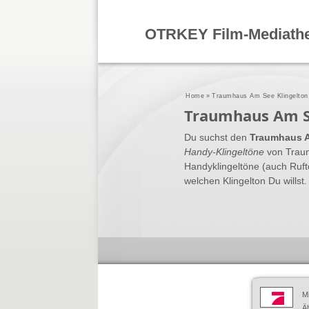
OTRKEY Film-Mediath
Home
»
Traumhaus Am See Klingelton
Traumhaus Am S
Du suchst den
Traumhaus A
Handy-Klingeltöne
von Trau
Handyklingeltöne (auch Ruft
welchen Klingelton Du willst.
M
Äh