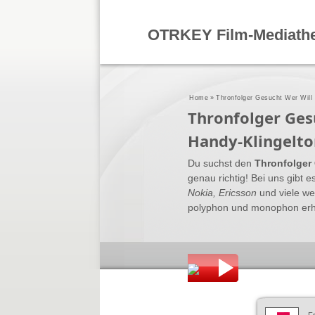
OTRKEY Film-Mediath
Home
»
Thronfolger Gesucht Wer Will
Thronfolger Ges
Handy-Klingelto
Du suchst den
Thronfolger
genau richtig! Bei uns gibt e
Nokia, Ericsson
und viele we
polyphon und monophon erhält