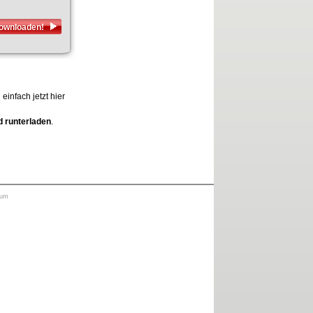
downloaden!
infach jetzt hier
d runterladen
.
sum