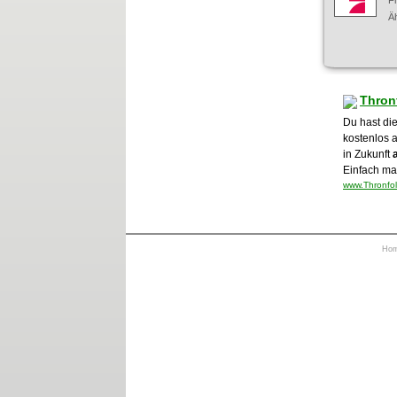
F
Äh
Thron
Du hast die
kostenlos 
in Zukunft
Einfach mal
www.Thronfol
Ho
https://otrkey.com