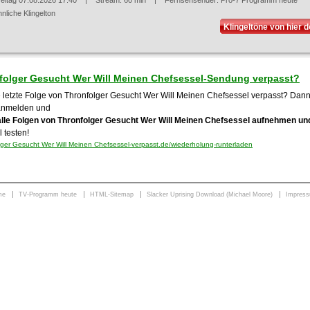
reitag 07.08.2026 17:40
| Stream: 60 min | Fernsehsender:
Pro-7 Programm heute
nliche Klingelton
Klingeltöne von hier 
folger Gesucht Wer Will Meinen Chefsessel-Sendung verpasst?
 letzte Folge von Thronfolger Gesucht Wer Will Meinen Chefsessel verpasst? Dann e
anmelden und
alle Folgen von Thronfolger Gesucht Wer Will Meinen Chefsessel aufnehmen un
 testen!
ger Gesucht Wer Will Meinen Chefsessel-verpasst.de/wiederholung-runterladen
me
TV-Programm heute
HTML-Sitemap
Slacker Uprising Download (Michael Moore)
Impres