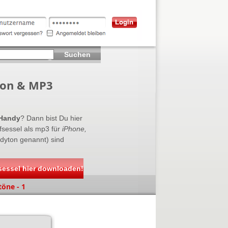
Suchen
ton & MP3
 Handy
? Dann bist Du hier
sessel als mp3 für
iPhone,
ndyton genannt) sind
sessel hier downloaden!
töne - 1