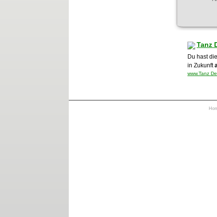
Tanz 
Du hast di
in Zukunft
www.Tanz Der
Ho
https://otrkey.com