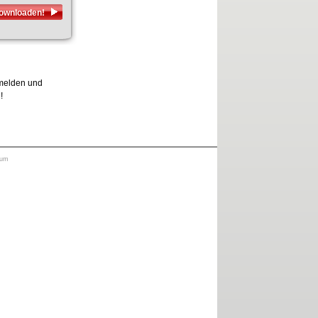
downloaden!
nmelden und
!
sum