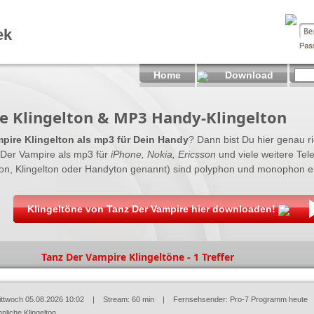
ek
Home
Download
e Klingelton & MP3 Handy-Klingelton
pire Klingelton als mp3 für Dein Handy
? Dann bist Du hier genau ric
Der Vampire als mp3 für
iPhone, Nokia, Ericsson
und viele weitere Tele
on, Klingelton oder Handyton genannt) sind polyphon und monophon erh
Klingeltöne von Tanz Der Vampire hier downloaden!
Tanz Der Vampire Klingeltöne - 1 Treffer
ittwoch 05.08.2026 10:02
| Stream: 60 min | Fernsehsender:
Pro-7 Programm heute
nliche Klingelton