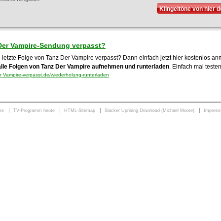
Klingeltöne von hier 
Der Vampire-Sendung verpasst?
e letzte Folge von Tanz Der Vampire verpasst? Dann einfach jetzt hier kostenlos a
alle Folgen von Tanz Der Vampire aufnehmen und runterladen
. Einfach mal testen
 Vampire-verpasst.de/wiederholung-runterladen
me
TV-Programm heute
HTML-Sitemap
Slacker Uprising Download (Michael Moore)
Impres