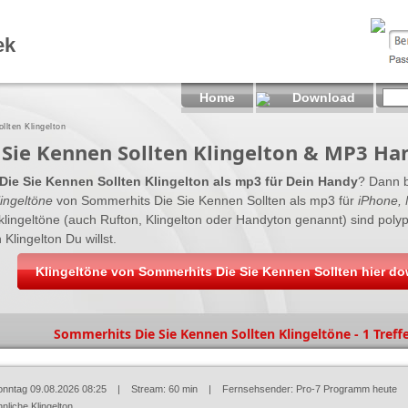
ek
Home
Download
lten Klingelton
Sie Kennen Sollten Klingelton & MP3 Ha
ie Sie Kennen Sollten Klingelton als mp3 für Dein Handy
? Dann b
ingeltöne
von Sommerhits Die Sie Kennen Sollten als mp3 für
iPhone, 
yklingeltöne (auch Rufton, Klingelton oder Handyton genannt) sind po
 Klingelton Du willst.
Klingeltöne von Sommerhits Die Sie Kennen Sollten hier d
Sommerhits Die Sie Kennen Sollten Klingeltöne - 1 Treff
onntag 09.08.2026 08:25
| Stream: 60 min | Fernsehsender:
Pro-7 Programm heute
nliche Klingelton