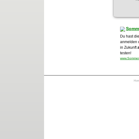
Somme
Du hast die
anmelden 
in Zukunft
testen!
www.Sommerhi
Ho
https://otrkey.com