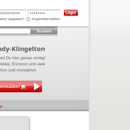
Suchen
ndy-Klingelton
ist Du hier genau richtig!
Nokia, Ericsson
und viele
lyphon und monophon
ownloaden!
er