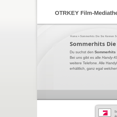
OTRKEY Film-Mediath
Home
»
Sommerhits Die Sie Kennen Sol
Sommerhits Die 
Du suchst den
Sommerhits D
Bei uns gibt es alle
Handy-Kl
weitere Telefone. Alle Hand
erhältlich, ganz egal welchen
S
Äh