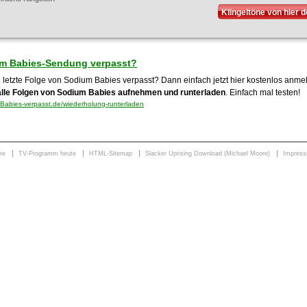
Klingeltöne von hier 
m Babies-Sendung verpasst?
e letzte Folge von Sodium Babies verpasst? Dann einfach jetzt hier kostenlos anm
alle Folgen von Sodium Babies aufnehmen und runterladen
. Einfach mal testen!
abies-verpasst.de/wiederholung-runterladen
me
TV-Programm heute
HTML-Sitemap
Slacker Uprising Download (Michael Moore)
Impres