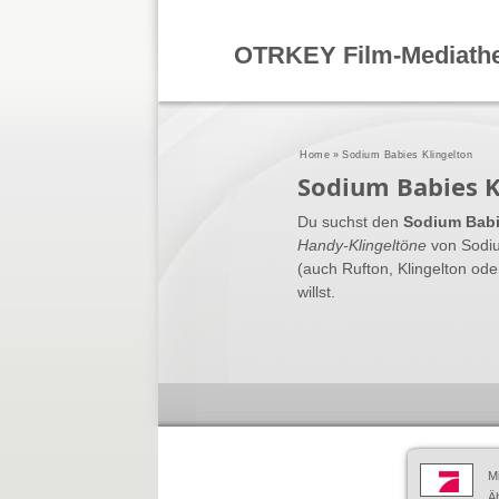
OTRKEY Film-Mediath
Home
»
Sodium Babies Klingelton
Sodium Babies K
Du suchst den
Sodium Babi
Handy-Klingeltöne
von Sodiu
(auch Rufton, Klingelton od
willst.
M
Äh