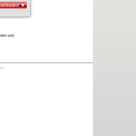
downloaden!
elden und
sum