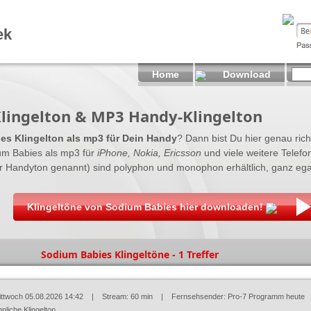
ek
Home
Download
lingelton & MP3 Handy-Klingelton
es Klingelton als mp3 für Dein Handy
? Dann bist Du hier genau richt
m Babies als mp3 für
iPhone, Nokia, Ericsson
und viele weitere Telefo
er Handyton genannt) sind polyphon und monophon erhältlich, ganz ega
Klingeltöne von Sodium Babies hier downloaden!
Sodium Babies Klingeltöne - 1 Treffer
ittwoch 05.08.2026 14:42
| Stream: 60 min | Fernsehsender:
Pro-7 Programm heute
nliche Klingelton