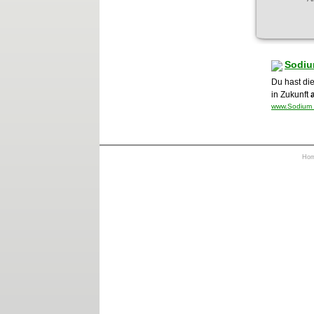
Sodiu
Du hast di
in Zukunft
www.Sodium B
Ho
https://otrkey.com