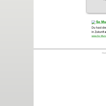
So Mu
Du hast di
in Zukunft
www.So Muncu
Ho
https://otrkey.com