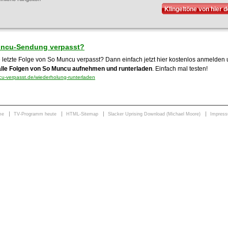
Klingeltöne von hier 
ncu-Sendung verpasst?
e letzte Folge von So Muncu verpasst? Dann einfach jetzt hier kostenlos anmelden
alle Folgen von So Muncu aufnehmen und runterladen
. Einfach mal testen!
-verpasst.de/wiederholung-runterladen
me
TV-Programm heute
HTML-Sitemap
Slacker Uprising Download (Michael Moore)
Impres