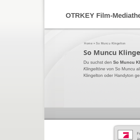
OTRKEY Film-Mediath
Home
»
So Muncu Klingelton
So Muncu Klinge
Du suchst den
So Muncu Kl
Klingeltöne
von So Muncu al
Klingelton oder Handyton ge
F
Äh