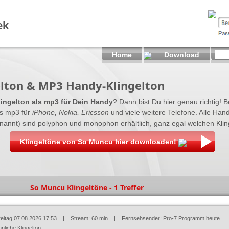
ek
Home
Download
lton & MP3 Handy-Klingelton
ingelton als mp3 für Dein Handy
? Dann bist Du hier genau richtig! B
s mp3 für
iPhone, Nokia, Ericsson
und viele weitere Telefone. Alle Han
nannt) sind polyphon und monophon erhältlich, ganz egal welchen Klinge
Klingeltöne von So Muncu hier downloaden!
So Muncu Klingeltöne - 1 Treffer
reitag 07.08.2026 17:53
| Stream: 60 min | Fernsehsender:
Pro-7 Programm heute
nliche Klingelton