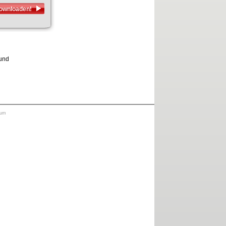
downloaden!
 und
sum