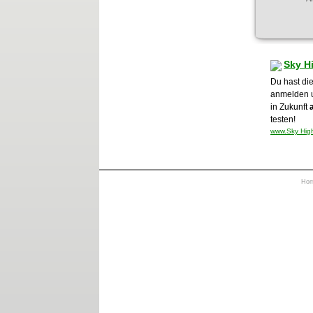
Sky H
Du hast die
anmelden 
in Zukunft
testen!
www.Sky High
Ho
https://otrkey.com