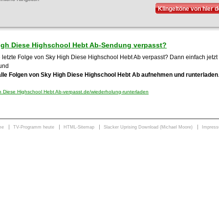
Klingeltöne von hier 
igh Diese Highschool Hebt Ab-Sendung verpasst?
 letzte Folge von Sky High Diese Highschool Hebt Ab verpasst? Dann einfach jetzt 
und
alle Folgen von Sky High Diese Highschool Hebt Ab aufnehmen und runterladen
 Diese Highschool Hebt Ab-verpasst.de/wiederholung-runterladen
me
TV-Programm heute
HTML-Sitemap
Slacker Uprising Download (Michael Moore)
Impres