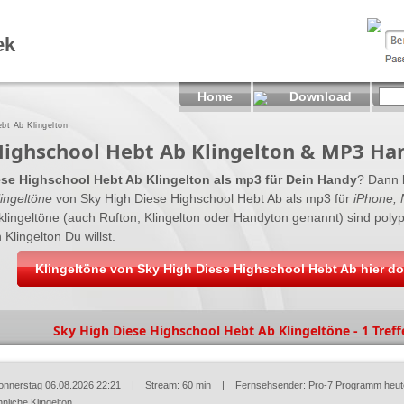
ek
Home
Download
bt Ab Klingelton
Highschool Hebt Ab Klingelton & MP3 Ha
ese Highschool Hebt Ab Klingelton als mp3 für Dein Handy
? Dann b
ingeltöne
von Sky High Diese Highschool Hebt Ab als mp3 für
iPhone, 
yklingeltöne (auch Rufton, Klingelton oder Handyton genannt) sind po
 Klingelton Du willst.
Klingeltöne von Sky High Diese Highschool Hebt Ab hier d
Sky High Diese Highschool Hebt Ab Klingeltöne - 1 Treff
onnerstag 06.08.2026 22:21
| Stream: 60 min | Fernsehsender:
Pro-7 Programm heut
nliche Klingelton