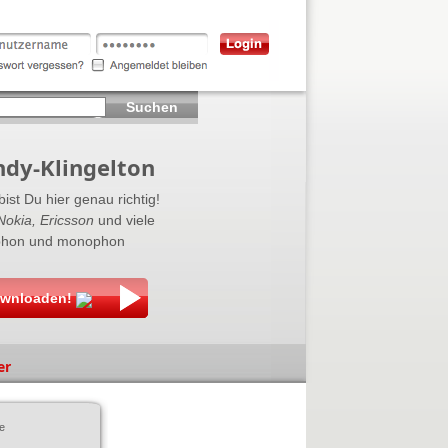
Suchen
ndy-Klingelton
ist Du hier genau richtig!
Nokia, Ericsson
und viele
lyphon und monophon
ownloaden!
er
e