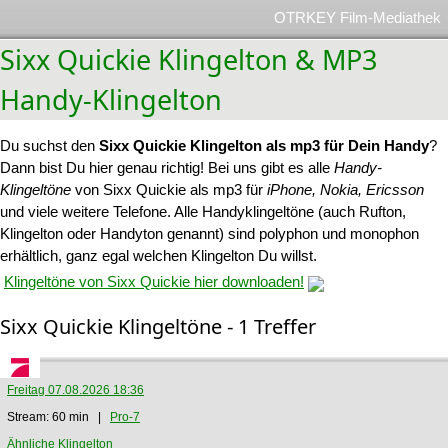
OTRKEY Film-Mediathek
Sixx Quickie Klingelton & MP3
Handy-Klingelton
Du suchst den
Sixx Quickie Klingelton als mp3 für Dein Handy
?
Dann bist Du hier genau richtig! Bei uns gibt es alle
Handy-
Klingeltöne
von Sixx Quickie als mp3 für
iPhone, Nokia, Ericsson
und viele weitere Telefone. Alle Handyklingeltöne (auch Rufton,
Klingelton oder Handyton genannt) sind polyphon und monophon
erhältlich, ganz egal welchen Klingelton Du willst.
Klingeltöne von Sixx Quickie hier downloaden!
Sixx Quickie Klingeltöne - 1 Treffer
Freitag 07.08.2026 18:36
Stream: 60 min |
Pro-7
Ähnliche Klingelton