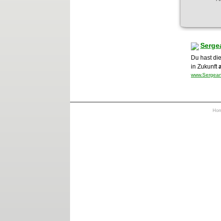
Serge
Du hast die
in Zukunft
www.Sergeant
Ho
https://otrkey.com