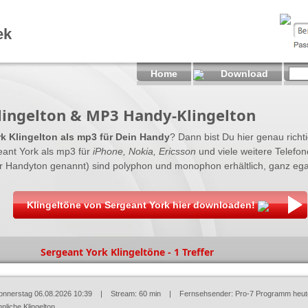
ek
Home
Download
lingelton & MP3 Handy-Klingelton
k Klingelton als mp3 für Dein Handy
? Dann bist Du hier genau richtig
ant York als mp3 für
iPhone, Nokia, Ericsson
und viele weitere Telefon
er Handyton genannt) sind polyphon und monophon erhältlich, ganz ega
Klingeltöne von Sergeant York hier downloaden!
Sergeant York Klingeltöne - 1 Treffer
onnerstag 06.08.2026 10:39
| Stream: 60 min | Fernsehsender:
Pro-7 Programm heut
nliche Klingelton