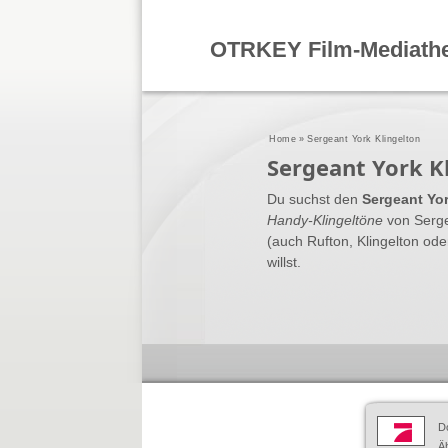
OTRKEY Film-Mediath
Home
»
Sergeant York Klingelton
Sergeant York K
Du suchst den
Sergeant Yor
Handy-Klingeltöne
von Serge
(auch Rufton, Klingelton od
willst.
D
Äh