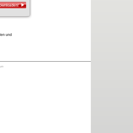
downloaden!
lden und
sum