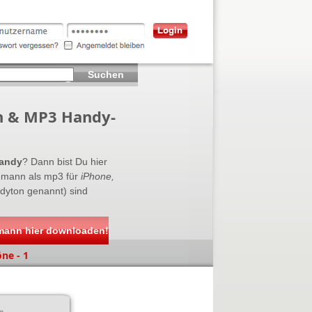
Suchen
n & MP3 Handy-
Handy
? Dann bist Du hier
emann als mp3 für
iPhone,
ndyton genannt) sind
mann hier downloaden!
ne - 1