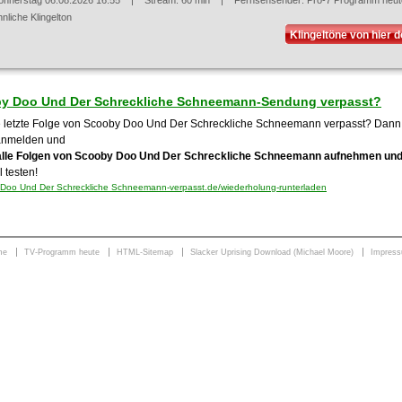
onnerstag 06.08.2026 16:55
| Stream: 60 min | Fernsehsender:
Pro-7 Programm heut
nliche Klingelton
Klingeltöne von hier 
y Doo Und Der Schreckliche Schneemann-Sendung verpasst?
e letzte Folge von Scooby Doo Und Der Schreckliche Schneemann verpasst? Dann ei
anmelden und
alle Folgen von Scooby Doo Und Der Schreckliche Schneemann aufnehmen und
 testen!
Doo Und Der Schreckliche Schneemann-verpasst.de/wiederholung-runterladen
me
TV-Programm heute
HTML-Sitemap
Slacker Uprising Download (Michael Moore)
Impres