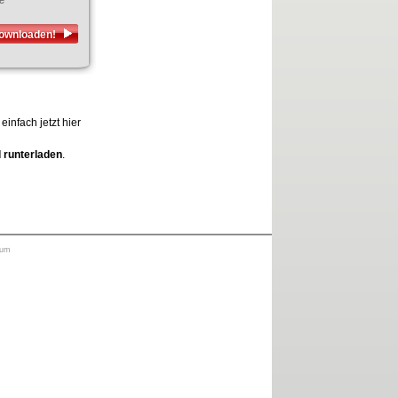
e
downloaden!
nfach jetzt hier
 runterladen
.
sum