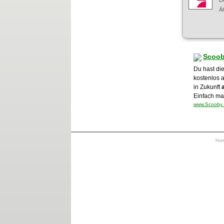
D
Äh
Scoob
Du hast di
kostenlos 
in Zukunft
Einfach mal
www.Scooby 
Ho
https://otrkey.com