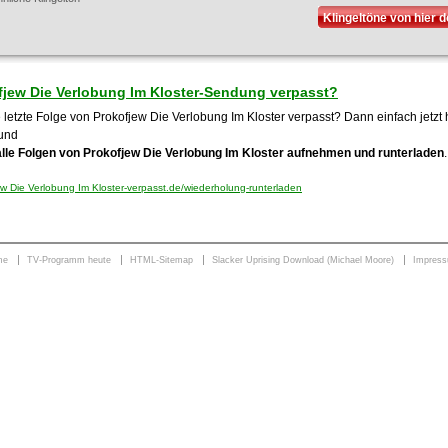
Klingeltöne von hier 
fjew Die Verlobung Im Kloster-Sendung verpasst?
 letzte Folge von Prokofjew Die Verlobung Im Kloster verpasst? Dann einfach jetzt 
und
alle Folgen von Prokofjew Die Verlobung Im Kloster aufnehmen und runterladen
w Die Verlobung Im Kloster-verpasst.de/wiederholung-runterladen
me
TV-Programm heute
HTML-Sitemap
Slacker Uprising Download (Michael Moore)
Impres