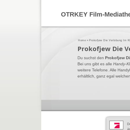
OTRKEY Film-Mediath
Home
»
Prokofjew Die Verlobung Im Kl
Prokofjew Die V
Du suchst den
Prokofjew Di
Bei uns gibt es alle
Handy-Kl
weitere Telefone. Alle Hand
erhältlich, ganz egal welchen
D
Äh