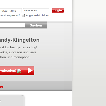
Suchen
andy-Klingelton
ist Du hier genau richtig!
Nokia, Ericsson
und viele
lyphon und monophon
ownloaden!
fer
e