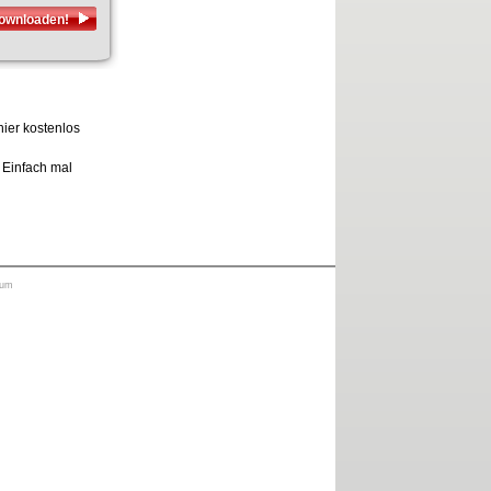
downloaden!
hier kostenlos
. Einfach mal
sum