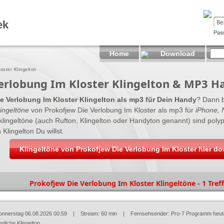
ek
Home
Download
oster Klingelton
erlobung Im Kloster Klingelton & MP3 H
e Verlobung Im Kloster Klingelton als mp3 für Dein Handy
? Dann b
ingeltöne
von Prokofjew Die Verlobung Im Kloster als mp3 für
iPhone, 
yklingeltöne (auch Rufton, Klingelton oder Handyton genannt) sind po
 Klingelton Du willst.
Klingeltöne von Prokofjew Die Verlobung Im Kloster hier d
Prokofjew Die Verlobung Im Kloster Klingeltöne - 1 Tref
onnerstag 06.08.2026 00:59
| Stream: 60 min | Fernsehsender:
Pro-7 Programm heut
nliche Klingelton