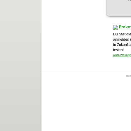
Proko
Du hast die
anmelden 
in Zukunft
testen!
www.Prokofje
Ho
https://otrkey.com