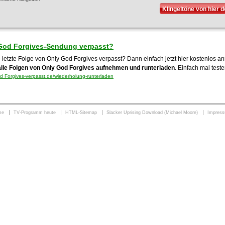
Klingeltöne von hier 
God Forgives-Sendung verpasst?
e letzte Folge von Only God Forgives verpasst? Dann einfach jetzt hier kostenlos 
alle Folgen von Only God Forgives aufnehmen und runterladen
. Einfach mal teste
 Forgives-verpasst.de/wiederholung-runterladen
me
TV-Programm heute
HTML-Sitemap
Slacker Uprising Download (Michael Moore)
Impres