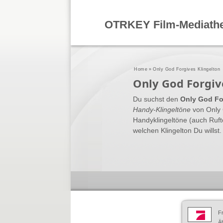
OTRKEY Film-Mediath
Home
»
Only God Forgives Klingelton
Only God Forgiv
Du suchst den
Only God Fo
Handy-Klingeltöne
von Only 
Handyklingeltöne (auch Ruft
welchen Klingelton Du willst.
F
Äh