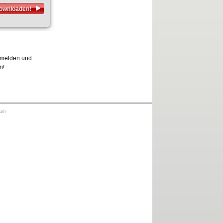
downloaden!
anmelden und
n!
sum