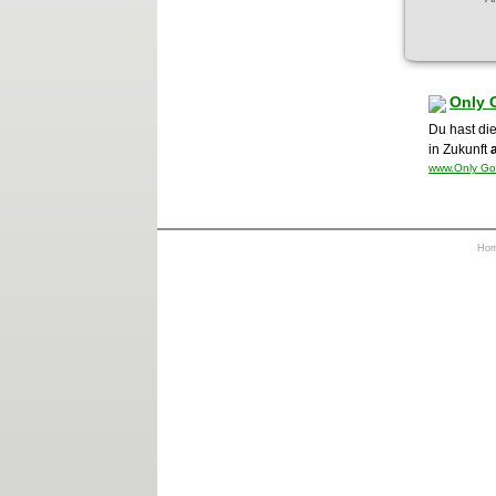
Only 
Du hast di
in Zukunft
www.Only God
Ho
https://otrkey.com