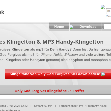
ek
Home
Download
es Klingelton & MP3 Handy-Klingelton
rgives Klingelton als mp3 für Dein Handy
? Dann bist Du hier genau r
God Forgives als mp3 für
iPhone, Nokia, Ericsson
und viele weitere Tel
on, Klingelton oder Handyton genannt) sind polyphon und monophon erh
Klingeltöne von Only God Forgives hier downloaden!
Only God Forgives Klingeltöne - 1 Treffer
reitag 07.08.2026 12:22
| Stream: 60 min | Fernsehsender:
Pro-7 Programm heute
nliche Klingelton