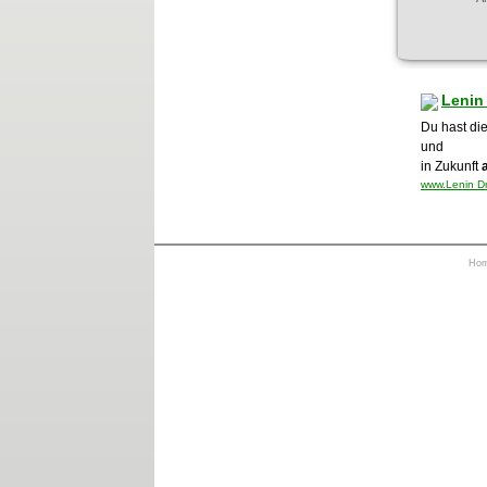
Lenin
Du hast die
und
in Zukunft
www.Lenin Dr
Ho
https://otrkey.com