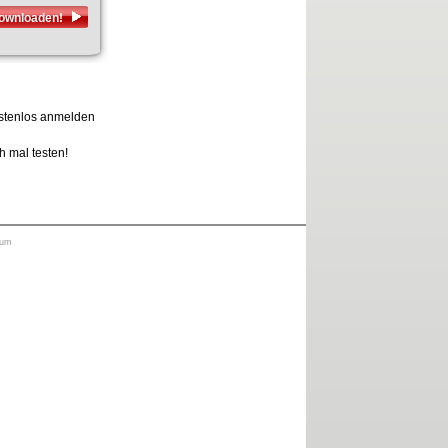
downloaden!
kostenlos anmelden
ch mal testen!
sum