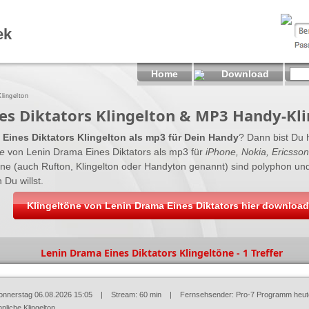
ek
Home
Download
lingelton
es Diktators Klingelton & MP3 Handy-Kl
Eines Diktators Klingelton als mp3 für Dein Handy
? Dann bist Du h
ne
von Lenin Drama Eines Diktators als mp3 für
iPhone, Nokia, Ericsson
töne (auch Rufton, Klingelton oder Handyton genannt) sind polyphon un
 Du willst.
Klingeltöne von Lenin Drama Eines Diktators hier downloa
Lenin Drama Eines Diktators Klingeltöne - 1 Treffer
onnerstag 06.08.2026 15:05
| Stream: 60 min | Fernsehsender:
Pro-7 Programm heut
nliche Klingelton