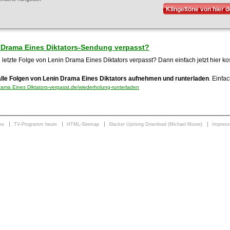
Klingeltöne von hier 
 Drama Eines Diktators-Sendung verpasst?
 letzte Folge von Lenin Drama Eines Diktators verpasst? Dann einfach jetzt hier 
alle Folgen von Lenin Drama Eines Diktators aufnehmen und runterladen
. Einfa
ama Eines Diktators-verpasst.de/wiederholung-runterladen
me
TV-Programm heute
HTML-Sitemap
Slacker Uprising Download (Michael Moore)
Impres