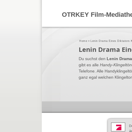
OTRKEY Film-Mediath
Home
»
Lenin Drama Eines Diktators K
Lenin Drama Ein
Du suchst den
Lenin Drama 
gibt es alle
Handy-Klingeltö
Telefone. Alle Handyklingel
ganz egal welchen Klingelton
D
Äh