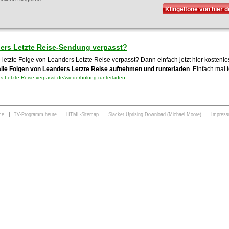
Klingeltöne von hier 
ers Letzte Reise-Sendung verpasst?
e letzte Folge von Leanders Letzte Reise verpasst? Dann einfach jetzt hier kosten
alle Folgen von Leanders Letzte Reise aufnehmen und runterladen
. Einfach mal 
 Letzte Reise-verpasst.de/wiederholung-runterladen
me
TV-Programm heute
HTML-Sitemap
Slacker Uprising Download (Michael Moore)
Impres