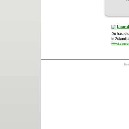
Leand
Du hast di
in Zukunft
www.Leanders
Ho
https://otrkey.com