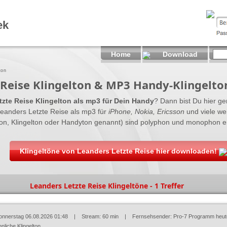
ek
Home
Download
ton
 Reise Klingelton & MP3 Handy-Klingelto
zte Reise Klingelton als mp3 für Dein Handy
? Dann bist Du hier gen
eanders Letzte Reise als mp3 für
iPhone, Nokia, Ericsson
und viele wei
on, Klingelton oder Handyton genannt) sind polyphon und monophon erh
Klingeltöne von Leanders Letzte Reise hier downloaden!
Leanders Letzte Reise Klingeltöne - 1 Treffer
onnerstag 06.08.2026 01:48
| Stream: 60 min | Fernsehsender:
Pro-7 Programm heut
nliche Klingelton