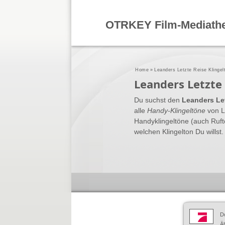
OTRKEY Film-Mediath
Home
»
Leanders Letzte Reise Klingel
Leanders Letzte
Du suchst den
Leanders Let
alle
Handy-Klingeltöne
von L
Handyklingeltöne (auch Ruft
welchen Klingelton Du willst.
D
Äh