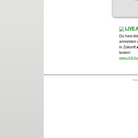
LIVE 
Du hast die
anmelden 
in Zukunft
testen!
www.LIVE Auf
Ho
https://otrkey.com