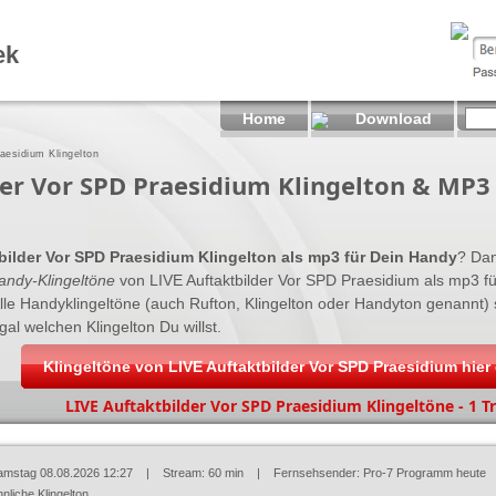
ek
Home
Download
aesidium Klingelton
der Vor SPD Praesidium Klingelton & MP3
bilder Vor SPD Praesidium Klingelton als mp3 für Dein Handy
? Dan
andy-Klingeltöne
von LIVE Auftaktbilder Vor SPD Praesidium als mp3 f
Alle Handyklingeltöne (auch Rufton, Klingelton oder Handyton genannt)
al welchen Klingelton Du willst.
Klingeltöne von LIVE Auftaktbilder Vor SPD Praesidium hie
LIVE Auftaktbilder Vor SPD Praesidium Klingeltöne - 1 Tr
amstag 08.08.2026 12:27
| Stream: 60 min | Fernsehsender:
Pro-7 Programm heute
nliche Klingelton