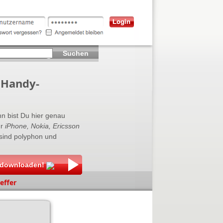
Suchen
 Handy-
n bist Du hier genau
ür
iPhone, Nokia, Ericsson
 sind polyphon und
r downloaden!
effer