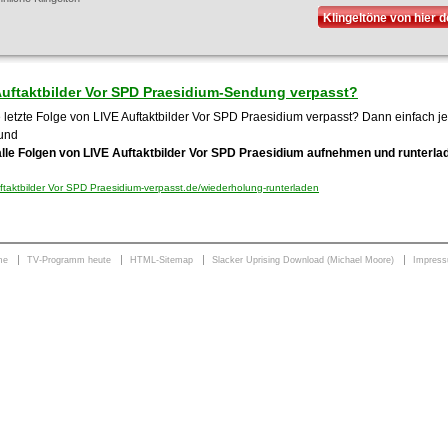
Klingeltöne von hier 
Auftaktbilder Vor SPD Praesidium-Sendung verpasst?
 letzte Folge von LIVE Auftaktbilder Vor SPD Praesidium verpasst? Dann einfach jet
und
alle Folgen von LIVE Auftaktbilder Vor SPD Praesidium aufnehmen und runterla
taktbilder Vor SPD Praesidium-verpasst.de/wiederholung-runterladen
me
TV-Programm heute
HTML-Sitemap
Slacker Uprising Download (Michael Moore)
Impres