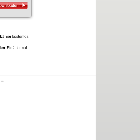
downloaden!
zt hier kostenlos
den
. Einfach mal
sum