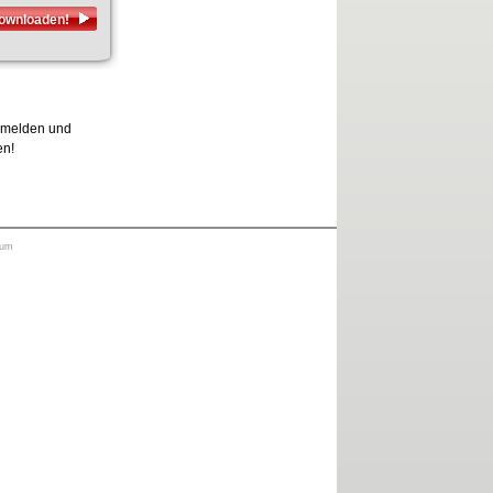
downloaden!
anmelden und
en!
sum