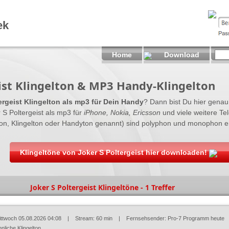
ek
Home
Download
eist Klingelton & MP3 Handy-Klingelton
ergeist Klingelton als mp3 für Dein Handy
? Dann bist Du hier genau r
 S Poltergeist als mp3 für
iPhone, Nokia, Ericsson
und viele weitere Tel
on, Klingelton oder Handyton genannt) sind polyphon und monophon erh
Klingeltöne von Joker S Poltergeist hier downloaden!
Joker S Poltergeist Klingeltöne - 1 Treffer
ittwoch 05.08.2026 04:08
| Stream: 60 min | Fernsehsender:
Pro-7 Programm heute
nliche Klingelton