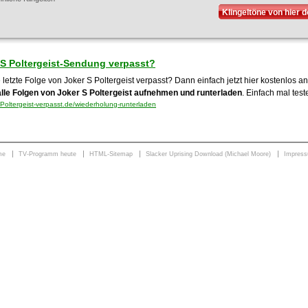
Klingeltöne von hier 
 S Poltergeist-Sendung verpasst?
 letzte Folge von Joker S Poltergeist verpasst? Dann einfach jetzt hier kostenlos 
alle Folgen von Joker S Poltergeist aufnehmen und runterladen
. Einfach mal test
Poltergeist-verpasst.de/wiederholung-runterladen
me
TV-Programm heute
HTML-Sitemap
Slacker Uprising Download (Michael Moore)
Impres