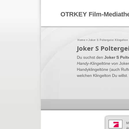
OTRKEY Film-Mediath
Home
»
Joker S Poltergeist Klingelton
Joker S Polterg
Du suchst den
Joker S Polt
Handy-Klingeltöne
von Joker
Handyklingeltöne (auch Ruft
welchen Klingelton Du willst.
M
Äh