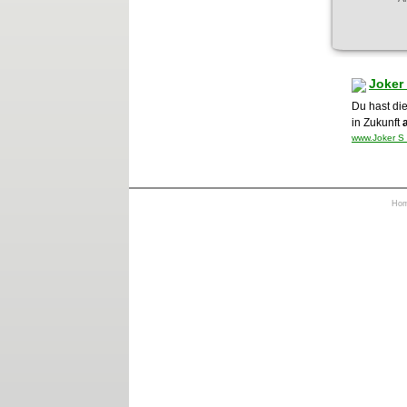
Joker
Du hast die
in Zukunft
www.Joker S 
Ho
https://otrkey.com