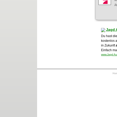
M
Äh
Jagd 
Du hast die
kostenlos 
in Zukunft
Einfach mal
www.Jagd Auf
Ho
https://otrkey.com