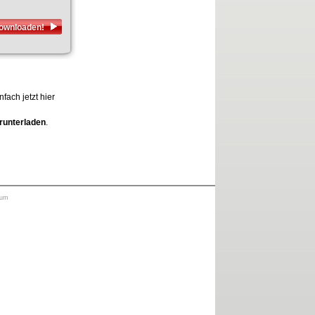
downloaden!
fach jetzt hier
runterladen
.
sum