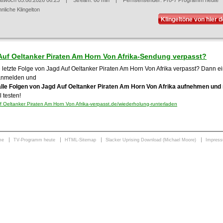
ittwoch 05.08.2026 06:23
| Stream: 60 min | Fernsehsender:
Pro-7 Programm heute
nliche Klingelton
Klingeltöne von hier 
Auf Oeltanker Piraten Am Horn Von Afrika-Sendung verpasst?
 letzte Folge von Jagd Auf Oeltanker Piraten Am Horn Von Afrika verpasst? Dann ein
anmelden und
alle Folgen von Jagd Auf Oeltanker Piraten Am Horn Von Afrika aufnehmen und 
 testen!
 Oeltanker Piraten Am Horn Von Afrika-verpasst.de/wiederholung-runterladen
me
TV-Programm heute
HTML-Sitemap
Slacker Uprising Download (Michael Moore)
Impres