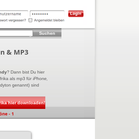
Suchen
on & MP3
andy
? Dann bist Du hier
rika als mp3 für
iPhone,
ndyton genannt) sind
rika hier downloaden!
öne - 1