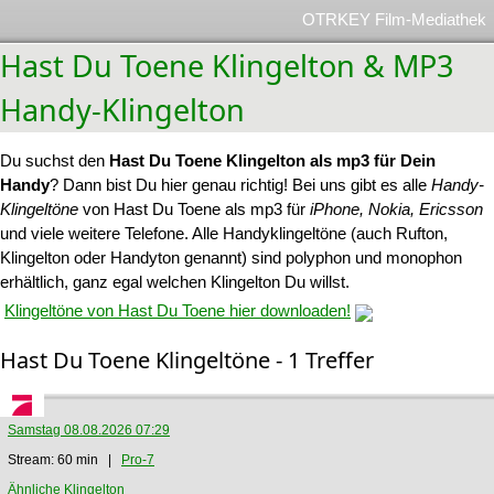
OTRKEY Film-Mediathek
Hast Du Toene Klingelton & MP3
Handy-Klingelton
Du suchst den
Hast Du Toene Klingelton als mp3 für Dein
Handy
? Dann bist Du hier genau richtig! Bei uns gibt es alle
Handy-
Klingeltöne
von Hast Du Toene als mp3 für
iPhone, Nokia, Ericsson
und viele weitere Telefone. Alle Handyklingeltöne (auch Rufton,
Klingelton oder Handyton genannt) sind polyphon und monophon
erhältlich, ganz egal welchen Klingelton Du willst.
Klingeltöne von Hast Du Toene hier downloaden!
Hast Du Toene Klingeltöne - 1 Treffer
Samstag 08.08.2026 07:29
Stream: 60 min |
Pro-7
Ähnliche Klingelton