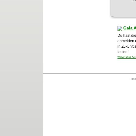
Gala 
Du hast die
anmelden 
in Zukunft
testen!
www.Gala Aus
Ho
https://otrkey.com