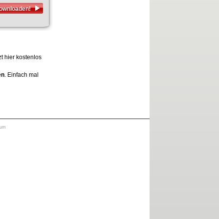
downloaden!
t hier kostenlos
en
. Einfach mal
sum