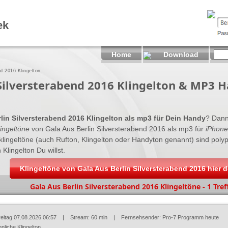
ek
Home
Download
nd 2016 Klingelton
 Silversterabend 2016 Klingelton & MP3 
lin Silversterabend 2016 Klingelton als mp3 für Dein Handy
? Dann 
ingeltöne
von Gala Aus Berlin Silversterabend 2016 als mp3 für
iPhone
yklingeltöne (auch Rufton, Klingelton oder Handyton genannt) sind po
 Klingelton Du willst.
Klingeltöne von Gala Aus Berlin Silversterabend 2016 hier
Gala Aus Berlin Silversterabend 2016 Klingeltöne - 1 Tref
reitag 07.08.2026 06:57
| Stream: 60 min | Fernsehsender:
Pro-7 Programm heute
nliche Klingelton