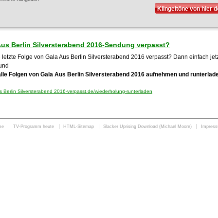
Klingeltöne von hier 
Aus Berlin Silversterabend 2016-Sendung verpasst?
 letzte Folge von Gala Aus Berlin Silversterabend 2016 verpasst? Dann einfach jetz
und
alle Folgen von Gala Aus Berlin Silversterabend 2016 aufnehmen und runterlad
 Berlin Silversterabend 2016-verpasst.de/wiederholung-runterladen
me
TV-Programm heute
HTML-Sitemap
Slacker Uprising Download (Michael Moore)
Impres