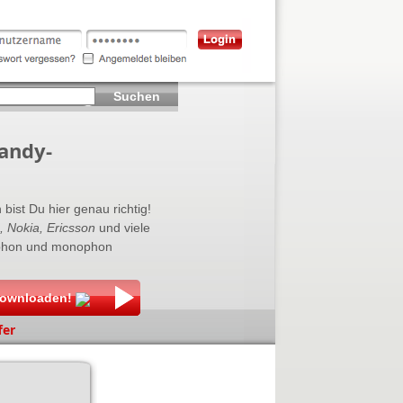
Suchen
Handy-
bist Du hier genau richtig!
, Nokia, Ericsson
und viele
lyphon und monophon
 downloaden!
fer