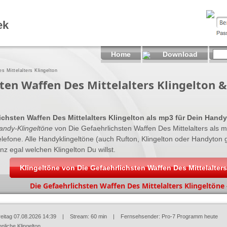
ek
Home
Download
s Mittelalters Klingelton
sten Waffen Des Mittelalters Klingelton
ichsten Waffen Des Mittelalters Klingelton als mp3 für Dein Handy
andy-Klingeltöne
von Die Gefaehrlichsten Waffen Des Mittelalters als 
elefone. Alle Handyklingeltöne (auch Rufton, Klingelton oder Handyton
z egal welchen Klingelton Du willst.
Klingeltöne von Die Gefaehrlichsten Waffen Des Mittelalter
Die Gefaehrlichsten Waffen Des Mittelalters Klingeltöne -
reitag 07.08.2026 14:39
| Stream: 60 min | Fernsehsender:
Pro-7 Programm heute
nliche Klingelton