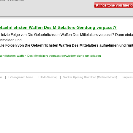
Klingeltöne von hier 
efaehrlichsten Waffen Des Mittelalters-Sendung verpasst?
 letzte Folge von Die Gefaehrlichsten Waffen Des Mittelalters verpasst? Dann einfac
anmelden und
alle Folgen von Die Gefaehrlichsten Waffen Des Mittelalters aufnehmen und run
ehrlichsten Waffen Des Mittelalters-verpasst.de/wiederholung-runterladen
me
TV-Programm heute
HTML-Sitemap
Slacker Uprising Download (Michael Moore)
Impres