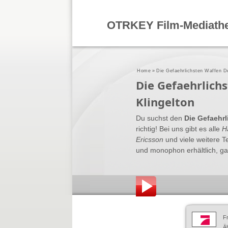
OTRKEY Film-Mediath
Home
»
Die Gefaehrlichsten Waffen De
Die Gefaehrlich
Klingelton
Du suchst den
Die Gefaehrl
richtig! Bei uns gibt es alle
H
Ericsson
und viele weitere T
und monophon erhältlich, gan
F
Äh