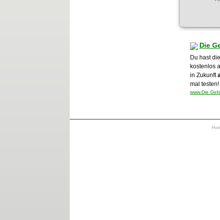
Die G
Du hast die
kostenlos 
in Zukunft
mal testen!
www.Die Gefa
Ho
https://otrkey.com