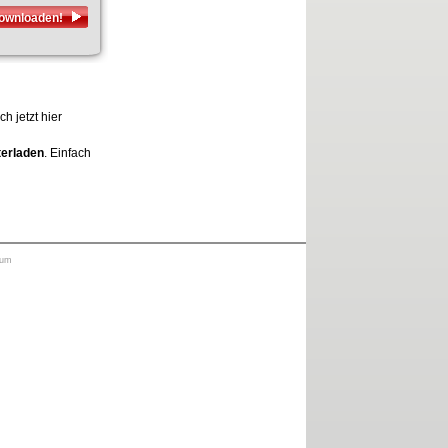
downloaden!
h jetzt hier
terladen
. Einfach
sum