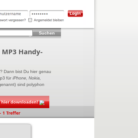
Suchen
 & MP3 Handy-
? Dann bist Du hier genau
mp3 für
iPhone, Nokia,
 genannt) sind polyphon
s hier downloaden!
 1 Treffer