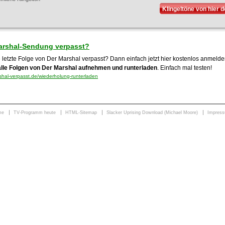
Klingeltöne von hier 
arshal-Sendung verpasst?
e letzte Folge von Der Marshal verpasst? Dann einfach jetzt hier kostenlos anmeld
alle Folgen von Der Marshal aufnehmen und runterladen
. Einfach mal testen!
hal-verpasst.de/wiederholung-runterladen
me
TV-Programm heute
HTML-Sitemap
Slacker Uprising Download (Michael Moore)
Impres