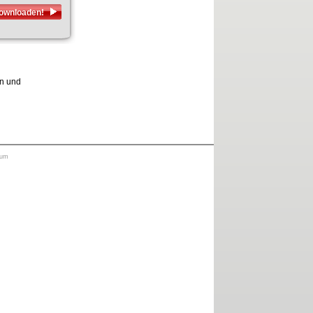
downloaden!
en und
sum