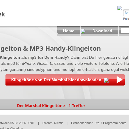
ek
Home
Download
ngelton & MP3 Handy-Klingelton
Klingelton als mp3 für Dein Handy
? Dann bist Du hier genau richtig!
 als mp3 für
iPhone, Nokia, Ericsson
und viele weitere Telefone. Alle H
dyton genannt) sind polyphon und monophon erhältlich, ganz egal welche
Klingeltöne von Der Marshal hier downloaden!
Der Marshal Klingeltöne - 1 Treffer
ittwoch 05.08.2026 05:01
| Stream: 60 min | Fernsehsender:
Pro-7 Programm heute
nliche Klingelton