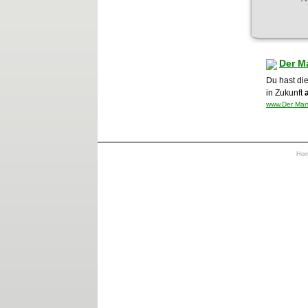
Der M
Du hast di
in Zukunft
www.Der Mars
Ho
https://otrkey.com