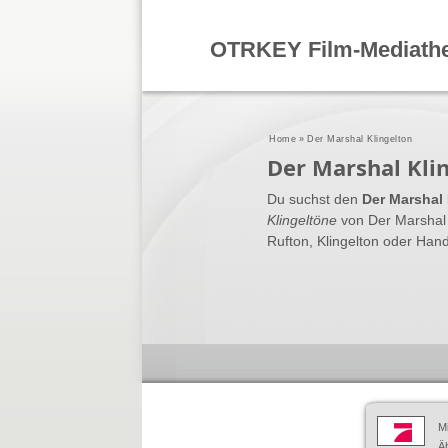
OTRKEY Film-Mediath
Home
»
Der Marshal Klingelton
Der Marshal Kli
Du suchst den
Der Marshal 
Klingeltöne
von Der Marshal
Rufton, Klingelton oder Han
M
Äh