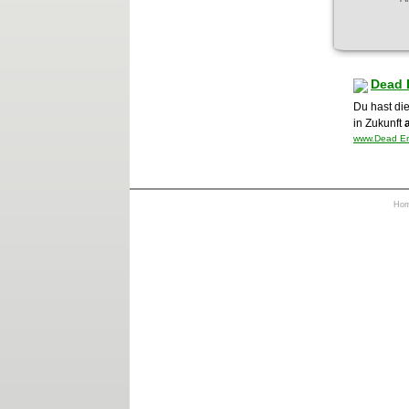
Dead 
Du hast di
in Zukunft
www.Dead End
Ho
https://otrkey.com