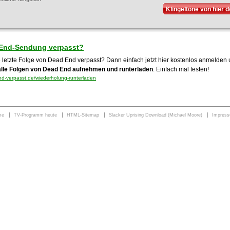
Klingeltöne von hier 
End-Sendung verpasst?
e letzte Folge von Dead End verpasst? Dann einfach jetzt hier kostenlos anmelden
alle Folgen von Dead End aufnehmen und runterladen
. Einfach mal testen!
-verpasst.de/wiederholung-runterladen
me
TV-Programm heute
HTML-Sitemap
Slacker Uprising Download (Michael Moore)
Impres