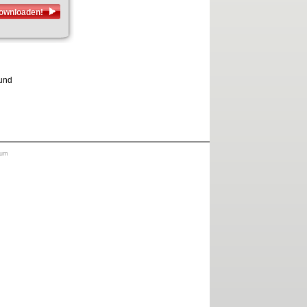
downloaden!
 und
sum