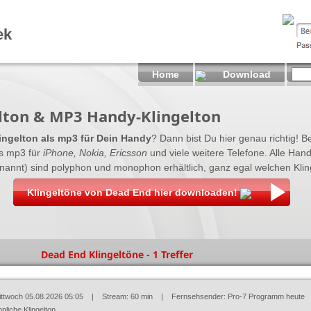
ek
Home
Download
lton & MP3 Handy-Klingelton
ingelton als mp3 für Dein Handy
? Dann bist Du hier genau richtig! Be
s mp3 für
iPhone, Nokia, Ericsson
und viele weitere Telefone. Alle Han
nannt) sind polyphon und monophon erhältlich, ganz egal welchen Klinge
Klingeltöne von Dead End hier downloaden!
Dead End Klingeltöne - 1 Treffer
ittwoch 05.08.2026 05:05
| Stream: 60 min | Fernsehsender:
Pro-7 Programm heute
nliche Klingelton