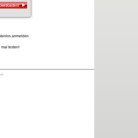
downloaden!
ostenlos anmelden
h mal testen!
sum