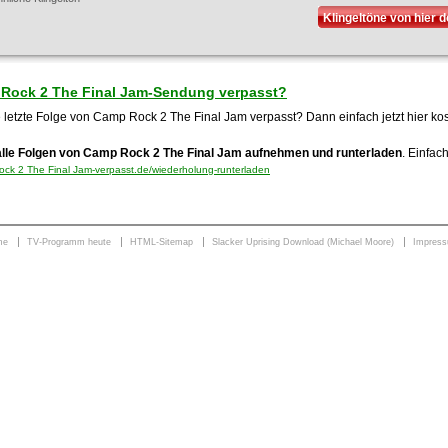
Klingeltöne von hier 
Rock 2 The Final Jam-Sendung verpasst?
e letzte Folge von Camp Rock 2 The Final Jam verpasst? Dann einfach jetzt hier k
alle Folgen von Camp Rock 2 The Final Jam aufnehmen und runterladen
. Einfac
k 2 The Final Jam-verpasst.de/wiederholung-runterladen
me
TV-Programm heute
HTML-Sitemap
Slacker Uprising Download (Michael Moore)
Impres