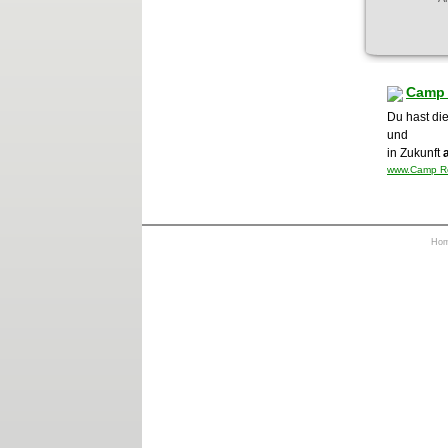
Camp 
Du hast di
und
in Zukunft
www.Camp Roc
Ho
https://otrkey.com