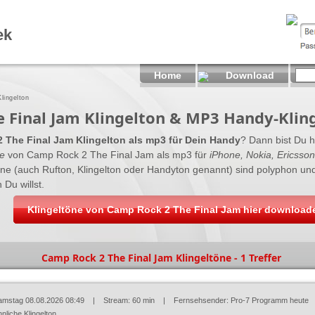
ek
Home
Download
lingelton
 Final Jam Klingelton & MP3 Handy-Klin
 The Final Jam Klingelton als mp3 für Dein Handy
? Dann bist Du h
ne
von Camp Rock 2 The Final Jam als mp3 für
iPhone, Nokia, Ericsson
töne (auch Rufton, Klingelton oder Handyton genannt) sind polyphon un
 Du willst.
Klingeltöne von Camp Rock 2 The Final Jam hier download
Camp Rock 2 The Final Jam Klingeltöne - 1 Treffer
amstag 08.08.2026 08:49
| Stream: 60 min | Fernsehsender:
Pro-7 Programm heute
nliche Klingelton