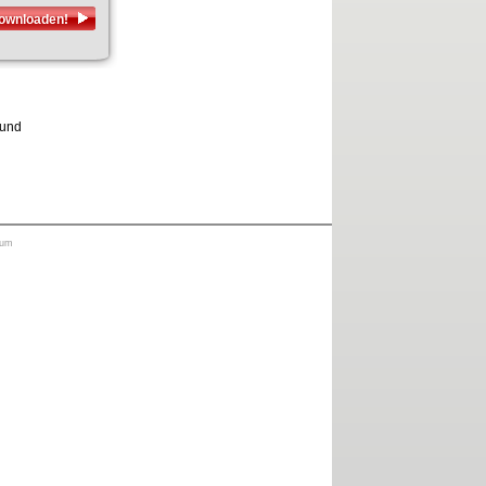
downloaden!
 und
sum