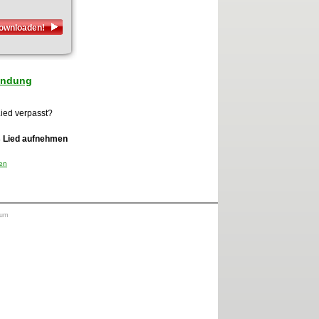
downloaden!
Sendung
Lied verpasst?
s Lied aufnehmen
den
sum