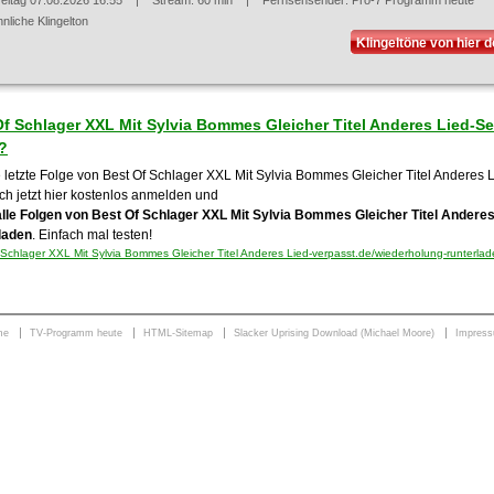
reitag 07.08.2026 16:55
| Stream: 60 min | Fernsehsender:
Pro-7 Programm heute
nliche Klingelton
Klingeltöne von hier 
Of Schlager XXL Mit Sylvia Bommes Gleicher Titel Anderes Lied-
?
e letzte Folge von Best Of Schlager XXL Mit Sylvia Bommes Gleicher Titel Anderes 
ch jetzt hier kostenlos anmelden und
alle Folgen von Best Of Schlager XXL Mit Sylvia Bommes Gleicher Titel Andere
laden
. Einfach mal testen!
Schlager XXL Mit Sylvia Bommes Gleicher Titel Anderes Lied-verpasst.de/wiederholung-runterla
me
TV-Programm heute
HTML-Sitemap
Slacker Uprising Download (Michael Moore)
Impres