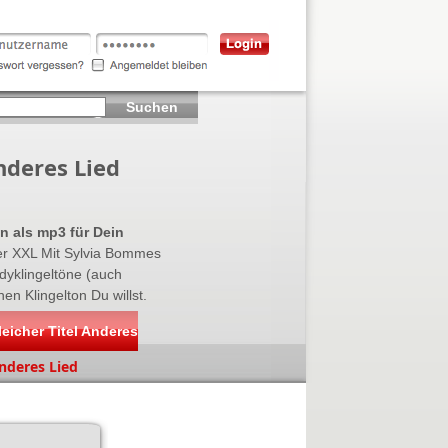
Suchen
nderes Lied
n als mp3 für Dein
er XXL Mit Sylvia Bommes
ndyklingeltöne (auch
n Klingelton Du willst.
eicher Titel Anderes
Anderes Lied