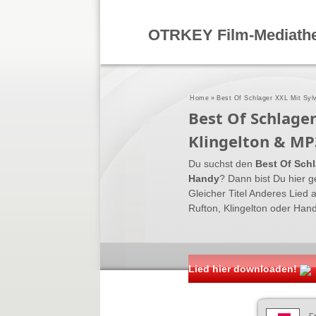
OTRKEY Film-Mediath
Home
»
Best Of Schlager XXL Mit Sylv
Best Of Schlage
Klingelton & MP
Du suchst den
Best Of Schl
Handy
? Dann bist Du hier ge
Gleicher Titel Anderes Lied 
Rufton, Klingelton oder Han
Lied hier downloaden!