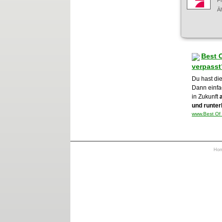
F
Äh
Best 
verpasst
Du hast di
Dann einfa
in Zukunft
und runter
www.Best Of 
Ho
https://otrkey.com