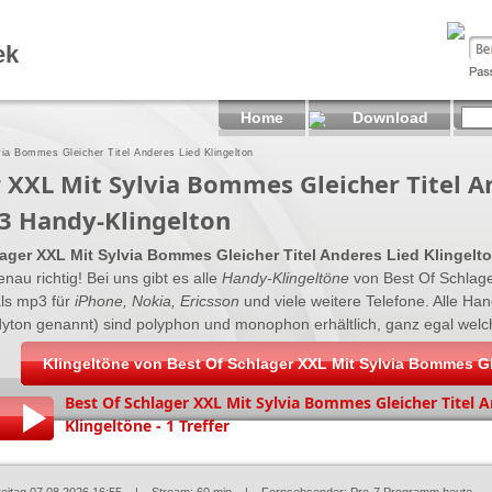
ek
Home
Download
ia Bommes Gleicher Titel Anderes Lied Klingelton
r XXL Mit Sylvia Bommes Gleicher Titel A
3 Handy-Klingelton
ager XXL Mit Sylvia Bommes Gleicher Titel Anderes Lied Klingelto
nau richtig! Bei uns gibt es alle
Handy-Klingeltöne
von Best Of Schlag
als mp3 für
iPhone, Nokia, Ericsson
und viele weitere Telefone. Alle Ha
dyton genannt) sind polyphon und monophon erhältlich, ganz egal welche
Klingeltöne von Best Of Schlager XXL Mit Sylvia Bommes Gl
Best Of Schlager XXL Mit Sylvia Bommes Gleicher Titel 
Klingeltöne - 1 Treffer