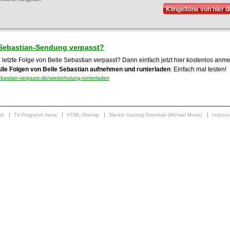
Klingeltöne von hier 
 Sebastian-Sendung verpasst?
 letzte Folge von Belle Sebastian verpasst? Dann einfach jetzt hier kostenlos anm
alle Folgen von Belle Sebastian aufnehmen und runterladen
. Einfach mal testen!
bastian-verpasst.de/wiederholung-runterladen
me
TV-Programm heute
HTML-Sitemap
Slacker Uprising Download (Michael Moore)
Impres