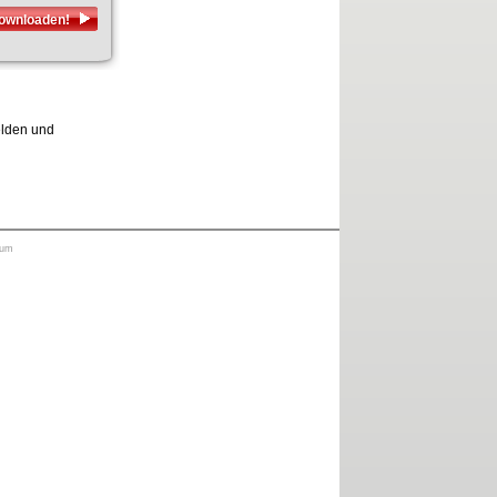
downloaden!
elden und
sum