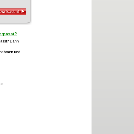
downloaden!
erpasst?
passt? Dann
ufnehmen und
sum