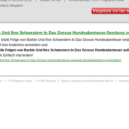
reitag 07.08.2026 18:10
| Stream: 60 min | Fernsehsender:
Pro-7 Programm heute
nliche Klingelton
Klingeltöne von hier 
e Und Ihre Schwestern In Das Grosse Hundeabenteuer-Sendung v
e letzte Folge von Barbie Und Ihre Schwestern In Das Grosse Hundeabenteuer ver
zt hier kostenlos anmelden und
alle Folgen von Barbie Und Ihre Schwestern In Das Grosse Hundeabenteuer a
n
. Einfach mal testen!
nd Ihre Schwestern In Das Grosse Hundeabenteuer-verpasst.de/wiederholung-runterladen
me
TV-Programm heute
HTML-Sitemap
Slacker Uprising Download (Michael Moore)
Impres