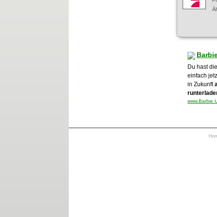
F
Äh
Barbi
Du hast di
einfach jet
in Zukunft
runterlade
www.Barbie U
Ho
https://otrkey.com