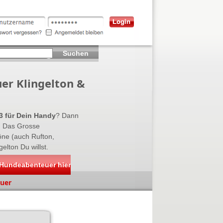
Suchen
er Klingelton &
3 für Dein Handy
? Dann
n Das Grosse
töne (auch Rufton,
lton Du willst.
 Hundeabenteuer hier
euer