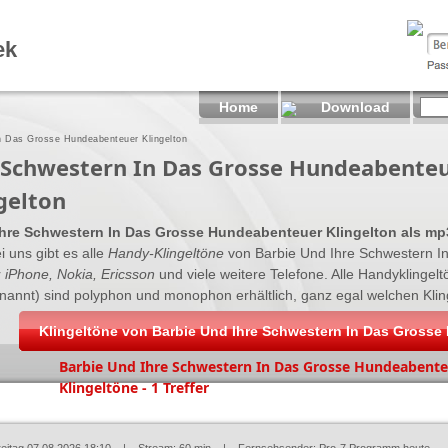
ek
Home
Download
n Das Grosse Hundeabenteuer Klingelton
 Schwestern In Das Grosse Hundeabenteu
gelton
Ihre Schwestern In Das Grosse Hundeabenteuer Klingelton als mp
i uns gibt es alle
Handy-Klingeltöne
von Barbie Und Ihre Schwestern I
r
iPhone, Nokia, Ericsson
und viele weitere Telefone. Alle Handyklingel
nannt) sind polyphon und monophon erhältlich, ganz egal welchen Klinge
Klingeltöne von Barbie Und Ihre Schwestern In Das Grosse
Barbie Und Ihre Schwestern In Das Grosse Hundeabent
Klingeltöne - 1 Treffer