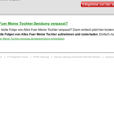
Klingeltöne von hier 
 Fuer Meine Tochter-Sendung verpasst?
 letzte Folge von Alles Fuer Meine Tochter verpasst? Dann einfach jetzt hier kost
alle Folgen von Alles Fuer Meine Tochter aufnehmen und runterladen
. Einfach ma
er Meine Tochter-verpasst.de/wiederholung-runterladen
me
TV-Programm heute
HTML-Sitemap
Slacker Uprising Download (Michael Moore)
Impres