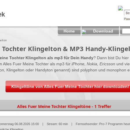
ek
Home
Download
gelton
e Tochter Klingelton & MP3 Handy-Klinge
eine Tochter Klingelton als mp3 für Dein Handy
? Dann bist Du hier 
n Alles Fuer Meine Tochter als mp3 für
iPhone, Nokia, Ericsson
und viel
on, Klingelton oder Handyton genannt) sind polyphon und monophon erh
Klingeltöne von Alles Fuer Meine Tochter hier downloaden!
Alles Fuer Meine Tochter Klingeltöne - 1 Treffer
onnerstag 06.08.2026 15:00
| Stream: 60 min | Fernsehsender:
Pro-7 Programm heut
nliche Klingelton