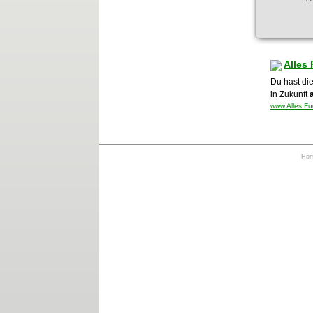
Alles
Du hast die
in Zukunft
www.Alles Fu
Ho
https://otrkey.com