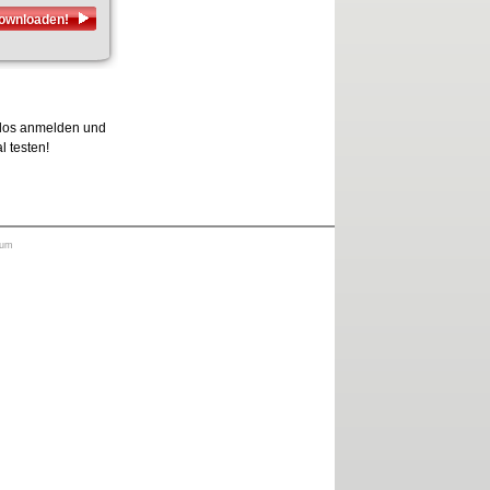
downloaden!
enlos anmelden und
l testen!
sum