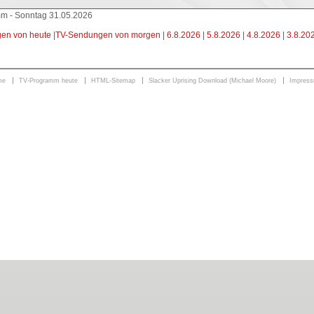
m - Sonntag 31.05.2026
en von heute
|
TV-Sendungen von morgen
|
6.8.2026
|
5.8.2026
|
4.8.2026
|
3.8.20
me
TV-Programm heute
HTML-Sitemap
Slacker Uprising Download (Michael Moore)
Impres