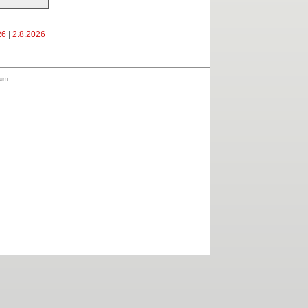
26
|
2.8.2026
sum